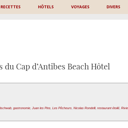
RECETTES
HÔTELS
VOYAGES
DIVERS
P
s du Cap d’Antibes Beach Hôtel
elschwab
,
gastronomie
,
Juan les Pins
,
Les Pêcheurs
,
Nicolas Rondelli
,
restaurant étoilé
,
Rivi