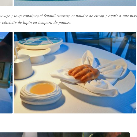
sauvage ; loup condimenté fenouil sauvage et poudre de citron ; esprit d’une piss
; côtelette de lapin en tempura de panisse