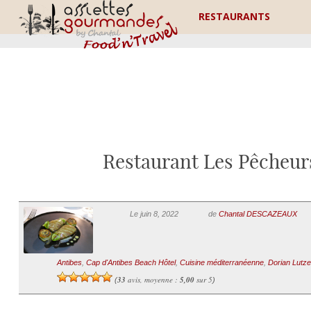
RESTAURANTS
Restaurant Les Pêcheur
Le juin 8, 2022
de
Chantal DESCAZEAUX
Antibes
,
Cap d'Antibes Beach Hôtel
,
Cuisine méditerranéenne
,
Dorian Lutz
33
avis, moyenne :
5,00
sur 5
(
)