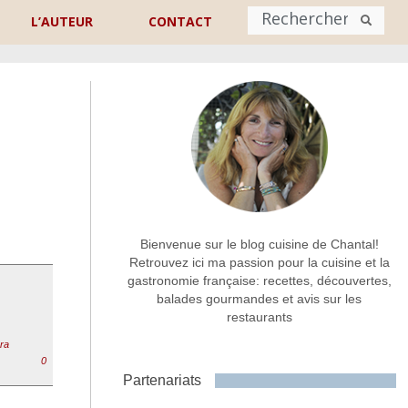
L’AUTEUR
CONTACT
Nom
*
rénom
Nom
Adresse de contact
*
Bienvenue sur le blog cuisine de Chantal!
Retrouvez ici ma passion pour la cuisine et la
gastronomie française: recettes, découvertes,
Commentaire ou message
*
balades gourmandes et avis sur les
restaurants
era
0
Partenariats