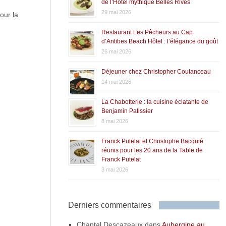
de l’Hôtel mythique Belles Rives
29 mai 2026
our la
Restaurant Les Pêcheurs au Cap
d’Antibes Beach Hôtel : l’élégance du goût
26 mai 2026
Déjeuner chez Christopher Coutanceau
14 mai 2026
La Chabotterie : la cuisine éclatante de
Benjamin Patissier
8 mai 2026
Franck Putelat et Christophe Bacquié
réunis pour les 20 ans de la Table de
Franck Putelat
3 mai 2026
Derniers commentaires
Chantal Descazeaux
dans
Aubergine au