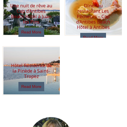
Une nuit de rêve au
Dîner au
Cap d’Antibes
restaurant Les
Beach Hôtel à Juan
Pêcheurs – Cap
les Pins
d’Antibes Beach
Hôtel à Antibes
Read More
Read More
Hôtel Résidence de
la Pinède à Saint-
Tropez
Read More