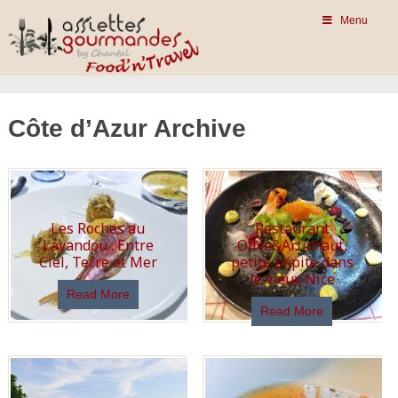
Menu
Côte d’Azur Archive
Les Roches au
Restaurant
Lavandou : Entre
Olive&Artichaut,
Ciel, Terre et Mer
petite pépite dans
le vieux Nice
Read More
Read More