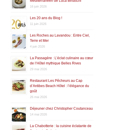
Méditerranéen de Luca Binaschi
16 juin 2026
Les 20 ans du Blog !
11 juin 2026
Les Roches au Lavandou : Entre Ciel,
Terre et Mer
4 juin 2026
La Passagère : L’éclat culinaire au cœur
de l’Hôtel mythique Belles Rives
29 mai 2026
Restaurant Les Pêcheurs au Cap
d’Antibes Beach Hôtel : l’élégance du
goût
26 mai 2026
Déjeuner chez Christopher Coutanceau
14 mai 2026
La Chabotterie : la cuisine éclatante de