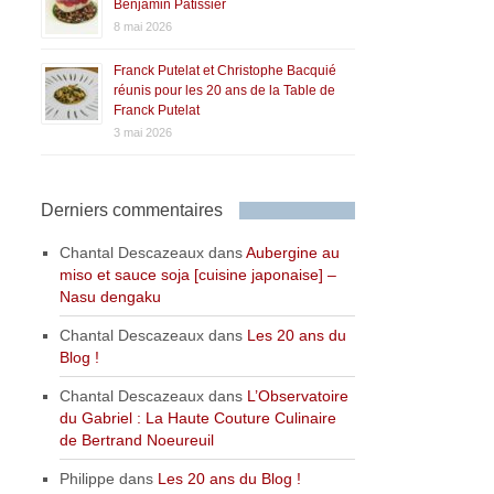
Benjamin Patissier
8 mai 2026
Franck Putelat et Christophe Bacquié
réunis pour les 20 ans de la Table de
Franck Putelat
3 mai 2026
Derniers commentaires
Chantal Descazeaux
dans
Aubergine au
miso et sauce soja [cuisine japonaise] –
Nasu dengaku
Chantal Descazeaux
dans
Les 20 ans du
Blog !
Chantal Descazeaux
dans
L’Observatoire
du Gabriel : La Haute Couture Culinaire
de Bertrand Noeureuil
Philippe
dans
Les 20 ans du Blog !