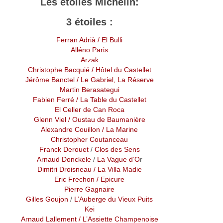
Les étoiles Michelin:
3 étoiles :
Ferran Adrià
/ El Bulli
Alléno Paris
Arzak
Christophe Bacquié
/ Hôtel du Castellet
Jérôme Banctel
/ Le Gabriel, La Réserve
Martin Berasategui
Fabien Ferré / La Table du Castellet
El Celler de Can Roca
Glenn Viel / Oustau de Baumanière
Alexandre Couillon
/ La Marine
Christopher Coutanceau
Franck Derouet
/
Clos des Sens
Arnaud Donckele
/
La Vague d’O
r
Dimitri Droisneau
/
La Villa Madie
Eric Frechon
/ Epicure
Pierre Gagnaire
Gilles Goujon
/
L’Auberge du Vieux Puits
Kei
Arnaud Lallement
/ L’Assiette Champenoise