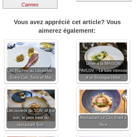
Cannes
Vous avez apprécié cet article? Vous
aimerez également:
Dîner à la MAISON
Les Roches au Lavandou :
PAVLOV – Le luxe intimiste
Entre Ciel, Terre et Mer
d’un Boutique Hôtel
Découverte de SON’ of the
son, le petit frère du
Restaurant Le Clin d’oeil à
restaurant Son’
Nice