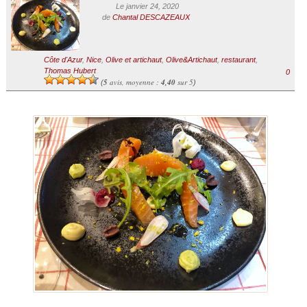
Le janvier 24, 2020
de
Chantal DESCAZEAUX
Côte d'Azur
,
Nice
,
Olive et artichaut
,
Olive&Artichaut
,
restaurant
,
Thomas Hubert
0
5
avis, moyenne :
4,40
sur 5
(
)