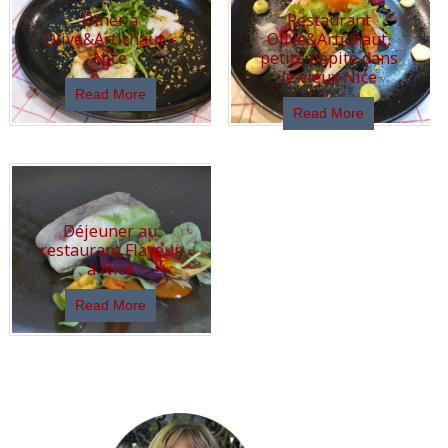
Dîner à
Restaurant
Olive&Artichaut –
Olive&Artichaut,
Nice
petite pépite dans
le vieux Nice
Read More
Read More
Déjeuner au
restaurant Flaveur
à Nice
Read More