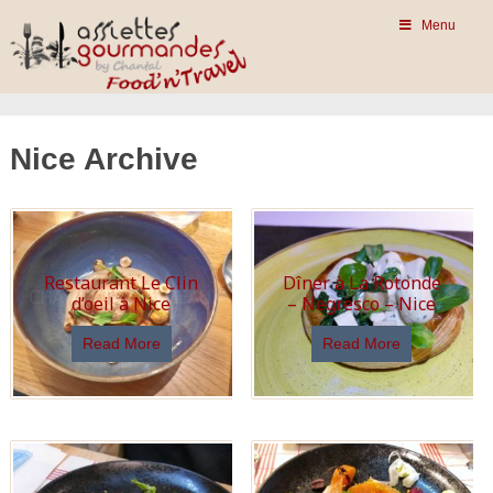
Menu
Nice Archive
Restaurant Le Clin
Dîner à La Rotonde
d’oeil à Nice
– Negresco – Nice
Read More
Read More