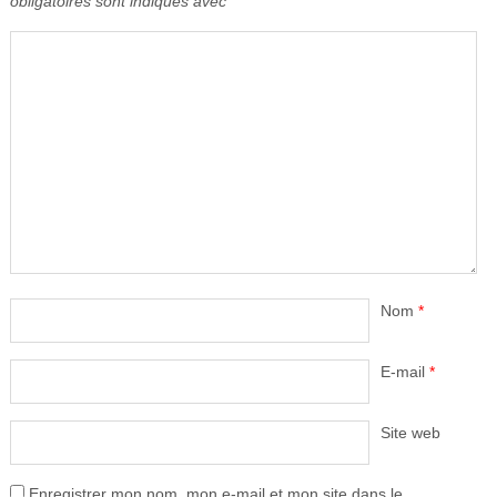
obligatoires sont indiqués avec
*
Nom
*
E-mail
*
Site web
Enregistrer mon nom, mon e-mail et mon site dans le