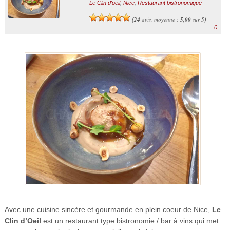
Le Clin d'oeil
,
Nice
,
Restaurant bistronomique
24
avis, moyenne :
5,00
sur 5
(
)
0
Avec une cuisine sincère et gourmande en plein coeur de Nice,
Le
Clin d’Oeil
est un restaurant type bistronomie / bar à vins qui met