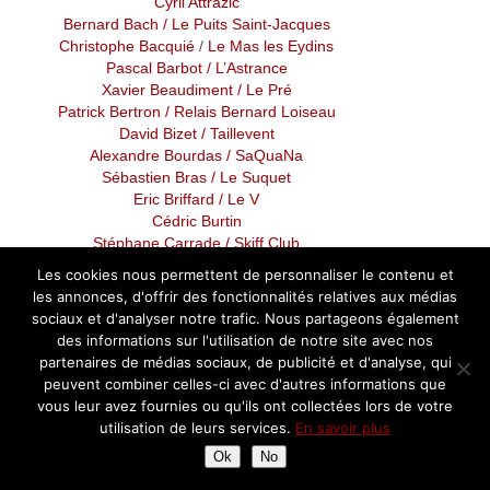
Cyril Attrazic
Bernard Bach
/ Le Puits Saint-Jacques
Christophe Bacquié
/
Le Mas les Eydins
Pascal Barbot
/ L’Astrance
Xavier Beaudiment
/ Le Pré
Patrick Bertron
/ Relais Bernard Loiseau
David Bizet
/ Taillevent
Alexandre Bourdas
/ SaQuaNa
Sébastien Bras
/ Le Suquet
Eric Briffard
/ Le V
Cédric Burtin
Stéphane Carrade
/ Skiff Club
Rémi Chambard
/
Le Corot
Les cookies nous permettent de personnaliser le contenu et
Philippe Chevrier
/ Domaine de
les annonces, d'offrir des fonctionnalités relatives aux médias
Chateauvieux
sociaux et d'analyser notre trafic. Nous partageons également
Yoann Conte
des informations sur l'utilisation de notre site avec nos
Hélène Darroze
partenaires de médias sociaux, de publicité et d'analyse, qui
Alain Ducasse
/ Beige
peuvent combiner celles-ci avec d'autres informations que
Philippe Etchebest
/
Maison Nouvelle
vous leur avez fournies ou qu'ils ont collectées lors de votre
Sébastien Faramond
/
Table de Pavie
utilisation de leurs services.
En savoir plus
William Frachot
/ Hostellerie du Chapeau
Ok
No
Rouge
Pierre Gagnaire, Le Bras
/ La Grande