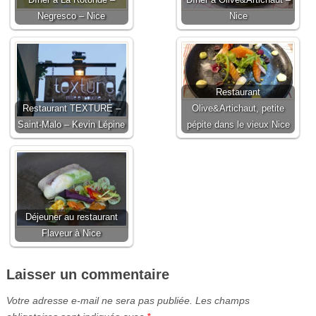
Dîner à La Rotonde –
Dîner à Olive&Artichaut –
Negresco – Nice
Nice
Restaurant
Restaurant TEXTURE –
Olive&Artichaut, petite
Saint-Malo – Kevin Lépine
pépite dans le vieux Nice
Déjeuner au restaurant
Flaveur à Nice
Laisser un commentaire
Votre adresse e-mail ne sera pas publiée.
Les champs