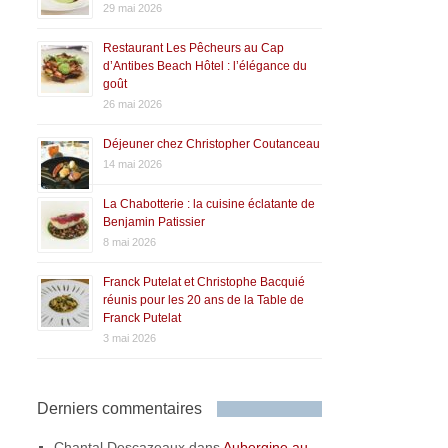
29 mai 2026
Restaurant Les Pêcheurs au Cap
d’Antibes Beach Hôtel : l’élégance du
goût
26 mai 2026
Déjeuner chez Christopher Coutanceau
14 mai 2026
La Chabotterie : la cuisine éclatante de
Benjamin Patissier
8 mai 2026
Franck Putelat et Christophe Bacquié
réunis pour les 20 ans de la Table de
Franck Putelat
3 mai 2026
Derniers commentaires
Chantal Descazeaux
dans
Aubergine au