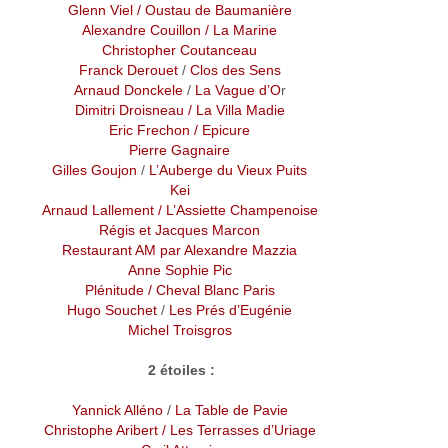
Glenn Viel / Oustau de Baumanière
Alexandre Couillon
/ La Marine
Christopher Coutanceau
Franck Derouet
/
Clos des Sens
Arnaud Donckele
/
La Vague d’O
r
Dimitri Droisneau
/
La Villa Madie
Eric Frechon
/ Epicure
Pierre Gagnaire
Gilles Goujon
/
L’Auberge du Vieux Puits
Kei
Arnaud Lallement
/ L’Assiette Champenoise
Régis et Jacques Marcon
Restaurant AM par Alexandre Mazzia
Anne Sophie Pic
Plénitude / Cheval Blanc Paris
Hugo Souchet
/
Les Prés d’Eugénie
Michel Troisgros
2 étoiles :
Yannick Alléno
/
La Table de Pavie
Christophe Aribert
/ Les Terrasses d’Uriage