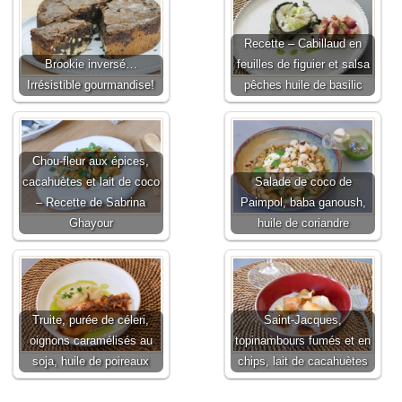
Recette – Cabillaud en
Brookie inversé…
feuilles de figuier et salsa
Irrésistible gourmandise!
pêches huile de basilic
Chou-fleur aux épices,
cacahuètes et lait de coco
Salade de coco de
– Recette de Sabrina
Paimpol, baba ganoush,
Ghayour
huile de coriandre
Truite, purée de céleri,
Saint-Jacques,
oignons caramélisés au
topinambours fumés et en
soja, huile de poireaux
chips, lait de cacahuètes