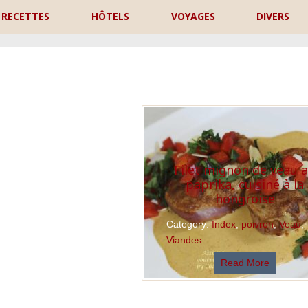
RECETTES
HÔTELS
VOYAGES
DIVERS
P
Filet mignon de veau 
paprika, cuisiné à la
hongroise
Category:
Index
,
poivron
,
Veau
,
Viandes
Read More