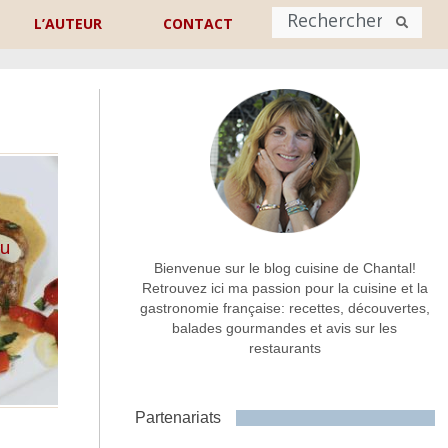
L’AUTEUR
CONTACT
Nom
*
rénom
Nom
Adresse de contact
*
au
Bienvenue sur le blog cuisine de Chantal!
Retrouvez ici ma passion pour la cuisine et la
gastronomie française: recettes, découvertes,
Commentaire ou message
*
balades gourmandes et avis sur les
restaurants
Partenariats