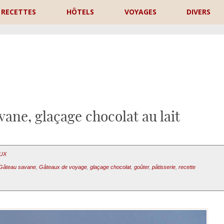
RECETTES
HÔTELS
VOYAGES
DIVERS
P
ane, glaçage chocolat au lait
AUX
Gâteau savane
,
Gâteaux de voyage
,
glaçage chocolat
,
goûter
,
pâtisserie
,
recette