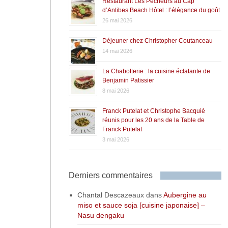
Restaurant Les Pêcheurs au Cap
d’Antibes Beach Hôtel : l’élégance du goût
26 mai 2026
Déjeuner chez Christopher Coutanceau
14 mai 2026
La Chabotterie : la cuisine éclatante de
Benjamin Patissier
8 mai 2026
Franck Putelat et Christophe Bacquié
réunis pour les 20 ans de la Table de
Franck Putelat
3 mai 2026
Derniers commentaires
Chantal Descazeaux
dans
Aubergine au
miso et sauce soja [cuisine japonaise] –
Nasu dengaku