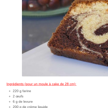
Ingrédients (pour un moule à cake de 28 cm):
220 g farine
2 œufs
6 g de levure
200 g de crème liquide