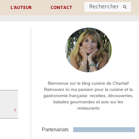
L’AUTEUR
CONTACT
Nom
*
rénom
Nom
Adresse de contact
*
Bienvenue sur le blog cuisine de Chantal!
Retrouvez ici ma passion pour la cuisine et la
gastronomie française: recettes, découvertes,
Commentaire ou message
*
balades gourmandes et avis sur les
restaurants
1
Partenariats