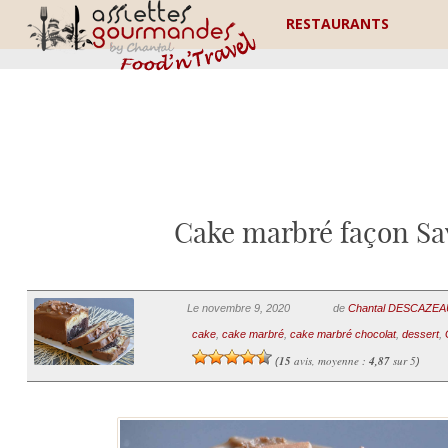
RESTAURANTS
Cake marbré façon Sav
Le novembre 9, 2020
de
Chantal DESCAZE
cake
,
cake marbré
,
cake marbré chocolat
,
dessert
,
15
avis, moyenne :
4,87
sur 5
(
)