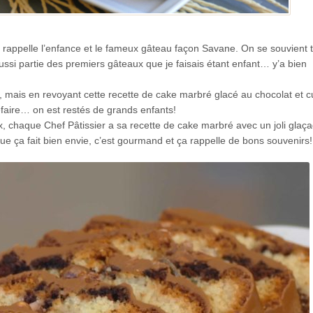
ui rappelle l’enfance et le fameux gâteau façon Savane. On se souvient 
aussi partie des premiers gâteaux que je faisais étant enfant… y’a bien
es, mais en revoyant cette recette de cake marbré glacé au chocolat et 
 refaire… on est restés de grands enfants!
, chaque Chef Pâtissier a sa recette de cake marbré avec un joli glaç
que ça fait bien envie, c’est gourmand et ça rappelle de bons souvenirs!