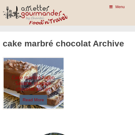
Menu
cake marbré chocolat Archive
Cake marbré façon
Savane, glaçage
chocolat au lait
Read More