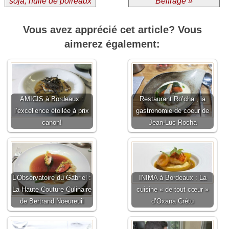
soja, huile de poireaux
Belfrage »
Vous avez apprécié cet article? Vous
aimerez également:
AMICIS à Bordeaux :
Restaurant Ro’cha , la
l’excellence étoilée à prix
gastronomie de coeur de
canon!
Jean-Luc Rocha
L’Observatoire du Gabriel :
INIMA à Bordeaux : La
La Haute Couture Culinaire
cuisine « de tout cœur »
de Bertrand Noeureuil
d’Oxana Crétu