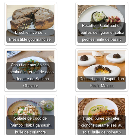
Recette – Cabillaud en
Brookie inversé…
feuilles de figuier et salsa
Irrésistible gourmandise!
pêches huile de basilic
Chou-fleur aux épices,
cacahuètes et lait de coco
– Recette de Sabrina
Dessert dans l’esprit d’un
Ghayour
Pim’s Maison
Salade de coco de
Truite, purée de céleri,
Paimpol, baba ganoush,
oignons caramélisés au
huile de coriandre
soja, huile de poireaux