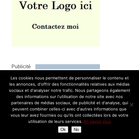
Publicité
Les cookies nous permettent de personnaliser le contenu et
les annonces, d'offrir des fonctionnalités relatives aux médias
sociaux et d'analyser notre trafic. Nous partageons également
des informations sur l'utilisation de notre site avec nos
partenaires de médias sociaux, de publicité et d'analyse, qui
peuvent combiner celles-ci avec d'autres informations que
vous leur avez fournies ou qu'ils ont collectées lors de votre
utilisation de leurs services.
En savoir plus
Ok
No
Instagram