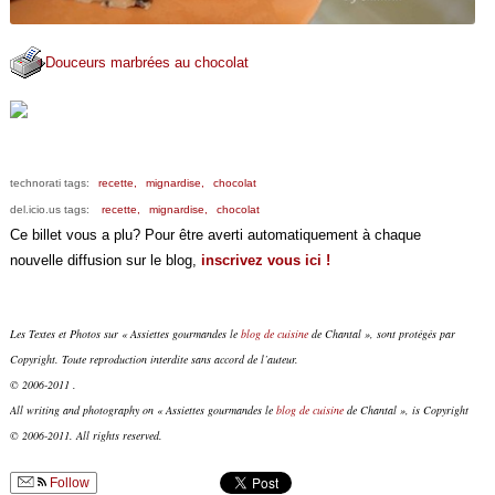
Douceurs marbrées au chocolat
technorati tags:
recette,
mignardise,
chocolat
del.icio.us tags:
recette,
mignardise,
chocolat
Ce billet vous a plu? Pour être averti automatiquement à chaque
nouvelle diffusion sur le blog,
inscrivez vous ici !
Les Textes et Photos sur « Assiettes gourmandes le
blog de cuisine
de Chantal », sont protégés par
Copyright. Toute reproduction interdite sans accord de l’auteur.
© 2006-2011 .
All writing and photography on « Assiettes gourmandes le
blog de cuisine
de Chantal », is Copyright
© 2006-2011. All rights reserved.
Follow