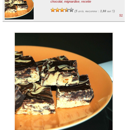
chocolat
,
mignardise
,
recette
5
avis, moyenne :
3,80
sur 5
(
)
51