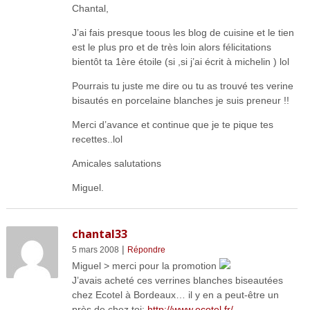
Chantal,
J’ai fais presque toous les blog de cuisine et le tien
est le plus pro et de très loin alors félicitations
bientôt ta 1ère étoile (si ,si j’ai écrit à michelin ) lol
Pourrais tu juste me dire ou tu as trouvé tes verine
bisautés en porcelaine blanches je suis preneur !!
Merci d’avance et continue que je te pique tes
recettes..lol
Amicales salutations
Miguel.
chantal33
|
5 mars 2008
Répondre
Miguel > merci pour la promotion
J’avais acheté ces verrines blanches biseautées
chez Ecotel à Bordeaux… il y en a peut-être un
près de chez toi:
http://www.ecotel.fr/