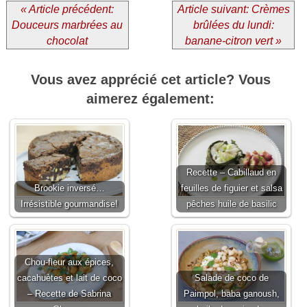
« Article précédent:
Article suivant: Crèmes
Douceurs marbrées au
brûlées du lundi:
chocolat
banane-citron vert »
Vous avez apprécié cet article? Vous
aimerez également:
Recette – Cabillaud en
Brookie inversé…
feuilles de figuier et salsa
Irrésistible gourmandise!
pêches huile de basilic
Chou-fleur aux épices,
cacahuètes et lait de coco
Salade de coco de
– Recette de Sabrina
Paimpol, baba ganoush,