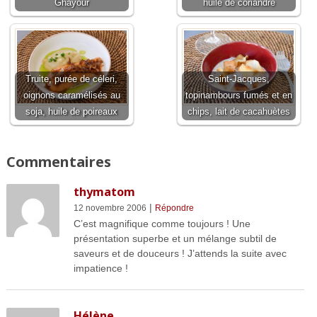
Ghayour
huile de coriandre
Truite, purée de céleri,
Saint-Jacques,
oignons caramélisés au
topinambours fumés et en
soja, huile de poireaux
chips, lait de cacahuètes
Commentaires
thymatom
|
12 novembre 2006
Répondre
C’est magnifique comme toujours ! Une
présentation superbe et un mélange subtil de
saveurs et de douceurs ! J’attends la suite avec
impatience !
Hélène