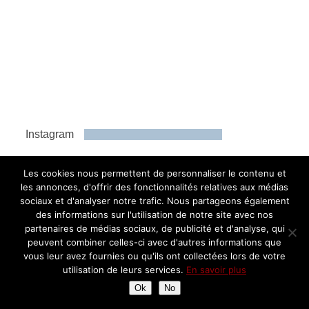
Instagram
Les cookies nous permettent de personnaliser le contenu et
les annonces, d'offrir des fonctionnalités relatives aux médias
Assiettes Gourmandes
sociaux et d'analyser notre trafic. Nous partageons également
des informations sur l'utilisation de notre site avec nos
partenaires de médias sociaux, de publicité et d'analyse, qui
peuvent combiner celles-ci avec d'autres informations que
vous leur avez fournies ou qu'ils ont collectées lors de votre
Derniers articles
utilisation de leurs services.
En savoir plus
Ok
No
La Table de Pavie pour un menu à 4
mains d’exception