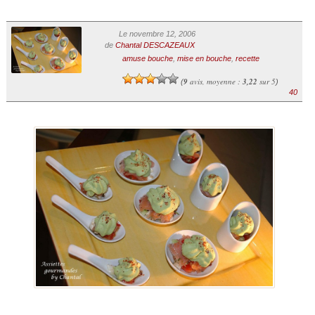
Le novembre 12, 2006
de
Chantal DESCAZEAUX
amuse bouche
,
mise en bouche
,
recette
9
avis, moyenne :
3,22
sur 5
(
)
40