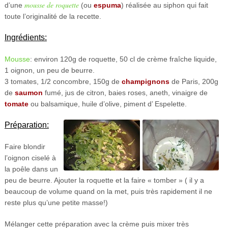
mousse de roquette
d’une
(ou
espuma
) réalisée au siphon qui fait
toute l’originalité de la recette.
Ingrédients:
Mousse
: environ 120g de roquette, 50 cl de crème fraîche liquide,
1 oignon, un peu de beurre.
3 tomates, 1/2 concombre, 150g de
champignons
de Paris, 200g
de
saumon
fumé, jus de citron, baies roses, aneth, vinaigre de
tomate
ou balsamique, huile d’olive, piment d’ Espelette.
Préparation:
Faire blondir
l’oignon ciselé à
la poêle dans un
peu de beurre. Ajouter la roquette et la faire « tomber » ( il y a
beaucoup de volume quand on la met, puis très rapidement il ne
reste plus qu’une petite masse!)
Mélanger cette préparation avec la crème puis mixer très