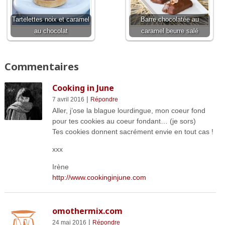
Tartelettes noix et caramel
Barre chocolatée au
au chocolat
caramel beurre salé
Commentaires
Cooking in June
|
7 avril 2016
Répondre
Aller, j’ose la blague lourdingue, mon coeur fond
pour tes cookies au coeur fondant… (je sors)
Tes cookies donnent sacrément envie en tout cas !
xxx
Irène
http://www.cookinginjune.com
omothermix.com
|
24 mai 2016
Répondre