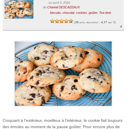
Le avril 3, 2016
de
Chantal DESCAZEAUX
biscuits
,
chocolat
,
cookies
,
goûter
,
Tea-time
30
avis, moyenne :
4,37
sur 5
(
)
4
Croquant à l’extérieur, moelleux à l’intérieur, le cookie fait toujours
des émules au moment de la pause goûter. Pour encore plus de