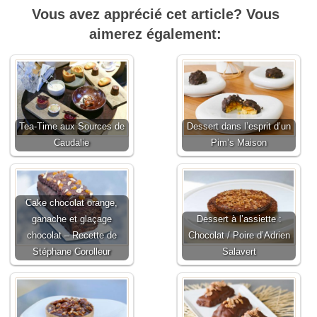
Vous avez apprécié cet article? Vous
aimerez également:
Tea-Time aux Sources de
Dessert dans l’esprit d’un
Caudalie
Pim’s Maison
Cake chocolat orange,
ganache et glaçage
Dessert à l’assiette :
chocolat – Recette de
Chocolat / Poire d’Adrien
Stéphane Corolleur
Salavert