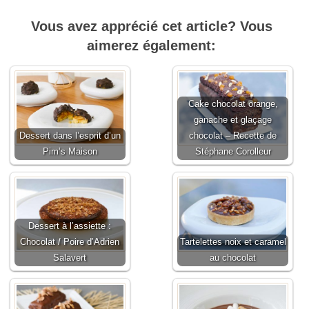
Vous avez apprécié cet article? Vous
aimerez également:
Cake chocolat orange,
ganache et glaçage
Dessert dans l’esprit d’un
chocolat – Recette de
Pim’s Maison
Stéphane Corolleur
Dessert à l’assiette :
Chocolat / Poire d’Adrien
Tartelettes noix et caramel
Salavert
au chocolat