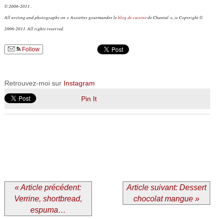
© 2006-2011 .
All writing and photography on « Assiettes gourmandes le
blog de cuisine
de Chantal », is Copyright ©
2006-2011. All rights reserved.
Follow
Retrouvez-moi sur
Instagram
Pin It
« Article précédent:
Article suivant: Dessert
Verrine, shortbread,
chocolat mangue »
espuma…