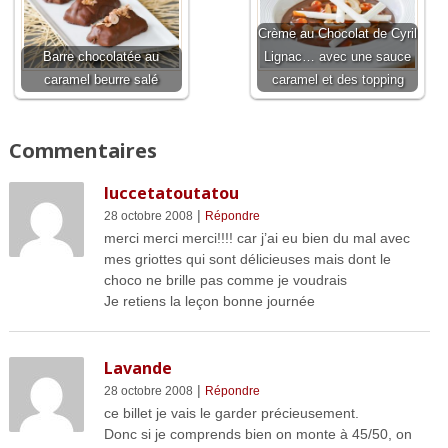
Crème au Chocolat de Cyril
Barre chocolatée au
Lignac… avec une sauce
caramel beurre salé
caramel et des topping
Commentaires
luccetatoutatou
|
28 octobre 2008
Répondre
merci merci merci!!!! car j’ai eu bien du mal avec
mes griottes qui sont délicieuses mais dont le
choco ne brille pas comme je voudrais
Je retiens la leçon bonne journée
Lavande
|
28 octobre 2008
Répondre
ce billet je vais le garder précieusement.
Donc si je comprends bien on monte à 45/50, on