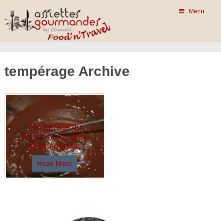
Menu
tempérage Archive
Tempérage du
chocolat, courbes
de tempérage
Read More