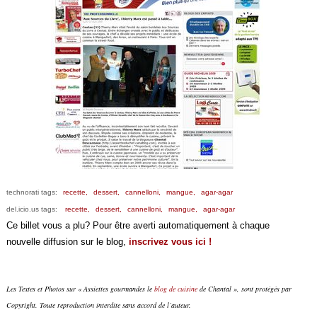
technorati tags:
recette,
dessert,
cannelloni,
mangue,
agar-agar
del.icio.us tags:
recette,
dessert,
cannelloni,
mangue,
agar-agar
Ce billet vous a plu? Pour être averti automatiquement à chaque
nouvelle diffusion sur le blog,
inscrivez vous ici !
Les Textes et Photos sur « Assiettes gourmandes le
blog de cuisine
de Chantal », sont protégés par
Copyright. Toute reproduction interdite sans accord de l’auteur.