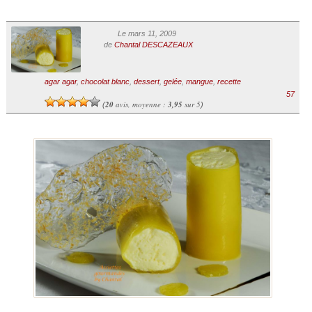
Le mars 11, 2009
de
Chantal DESCAZEAUX
agar agar
,
chocolat blanc
,
dessert
,
gelée
,
mangue
,
recette
57
20
avis, moyenne :
3,95
sur 5
(
)