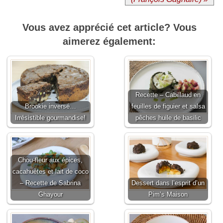
Vous avez apprécié cet article? Vous
aimerez également:
Recette – Cabillaud en
Brookie inversé…
feuilles de figuier et salsa
Irrésistible gourmandise!
pêches huile de basilic
Chou-fleur aux épices,
cacahuètes et lait de coco
– Recette de Sabrina
Dessert dans l’esprit d’un
Ghayour
Pim’s Maison