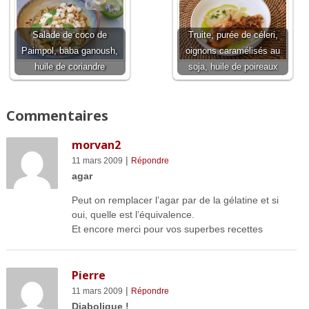
Salade de coco de
Truite, purée de céleri,
Paimpol, baba ganoush,
oignons caramélisés au
huile de coriandre
soja, huile de poireaux
Commentaires
morvan2
|
11 mars 2009
Répondre
agar
Peut on remplacer l’agar par de la gélatine et si
oui, quelle est l’équivalence.
Et encore merci pour vos superbes recettes
Pierre
|
11 mars 2009
Répondre
Diabolique !