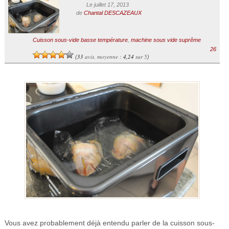
Le juillet 17, 2013
de
Chantal DESCAZEAUX
Cuisson sous-vide basse température
,
machine sous vide suprême
26
33
avis, moyenne :
4,24
sur 5
(
)
Vous avez probablement déjà entendu parler de la cuisson sous-