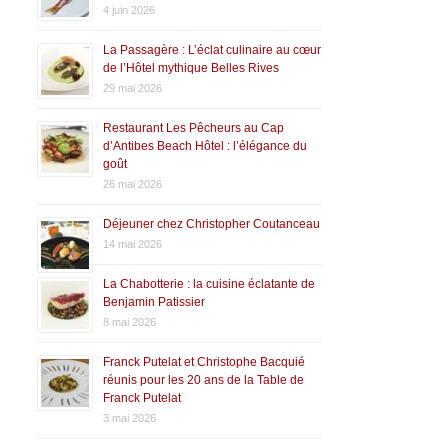
4 juin 2026
La Passagère : L’éclat culinaire au cœur
de l’Hôtel mythique Belles Rives
29 mai 2026
Restaurant Les Pêcheurs au Cap
d’Antibes Beach Hôtel : l’élégance du
goût
26 mai 2026
Déjeuner chez Christopher Coutanceau
14 mai 2026
La Chabotterie : la cuisine éclatante de
Benjamin Patissier
8 mai 2026
Franck Putelat et Christophe Bacquié
réunis pour les 20 ans de la Table de
Franck Putelat
3 mai 2026