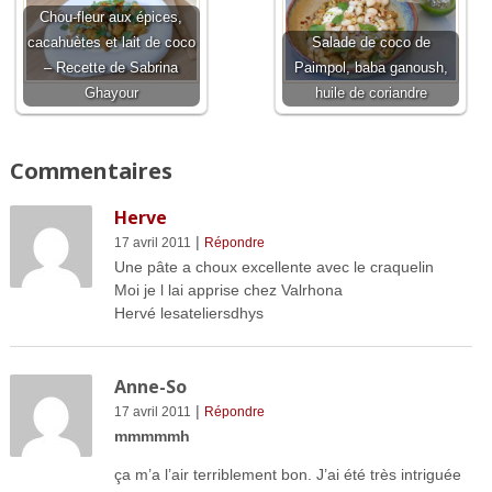
Chou-fleur aux épices,
cacahuètes et lait de coco
Salade de coco de
– Recette de Sabrina
Paimpol, baba ganoush,
Ghayour
huile de coriandre
Commentaires
Herve
|
17 avril 2011
Répondre
Une pâte a choux excellente avec le craquelin
Moi je l lai apprise chez Valrhona
Hervé lesateliersdhys
Anne-So
|
17 avril 2011
Répondre
mmmmmh
ça m’a l’air terriblement bon. J’ai été très intriguée