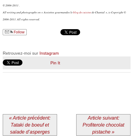
© 2006-2011 .
All writing and photography on « Assiettes gourmandes le
blog de cuisine
de Chantal », is Copyright ©
2006-2011. All rights reserved.
Follow
Retrouvez-moi sur
Instagram
Pin It
« Article précédent:
Article suivant:
Tataki de boeuf et
Profiterole chocolat
salade d’asperges
pistache »