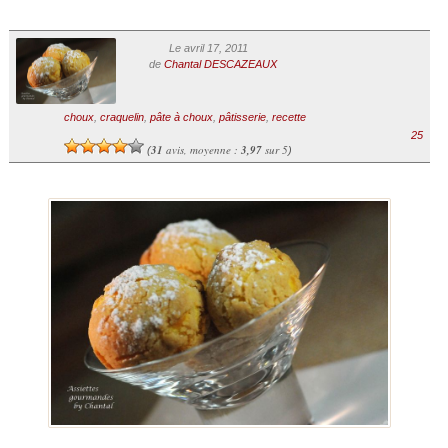
Le avril 17, 2011
de
Chantal DESCAZEAUX
choux
,
craquelin
,
pâte à choux
,
pâtisserie
,
recette
25
31
avis, moyenne :
3,97
sur 5
(
)