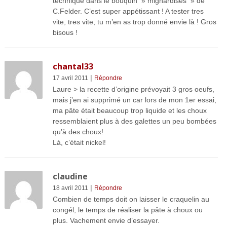
technique dans le bouquin » mignardises » de
C.Felder. C’est super appétissant ! A tester tres
vite, tres vite, tu m’en as trop donné envie là ! Gros
bisous !
chantal33
|
17 avril 2011
Répondre
Laure > la recette d’origine prévoyait 3 gros oeufs,
mais j’en ai supprimé un car lors de mon 1er essai,
ma pâte était beaucoup trop liquide et les choux
ressemblaient plus à des galettes un peu bombées
qu’à des choux!
Là, c’était nickel!
claudine
|
18 avril 2011
Répondre
Combien de temps doit on laisser le craquelin au
congél, le temps de réaliser la pâte à choux ou
plus. Vachement envie d’essayer.