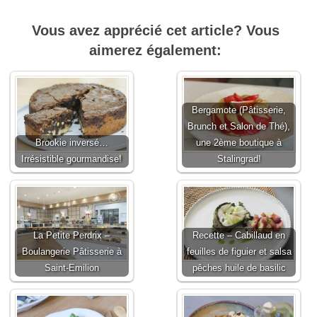
Vous avez apprécié cet article? Vous
aimerez également:
Bergamote (Pâtisserie,
Brunch et Salon de Thé),
Brookie inversé…
une 2ème boutique à
Irrésistible gourmandise!
Stalingrad!
La Petite Perdrix –
Recette – Cabillaud en
Boulangerie Pâtisserie à
feuilles de figuier et salsa
Saint-Emilion
pêches huile de basilic