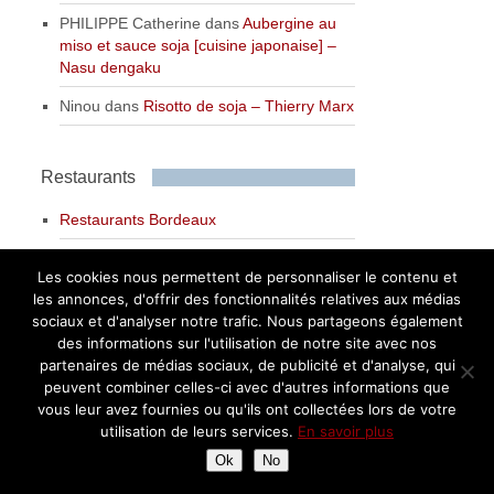
PHILIPPE Catherine
dans
Aubergine au
miso et sauce soja [cuisine japonaise] –
Nasu dengaku
Ninou
dans
Risotto de soja – Thierry Marx
Restaurants
Restaurants Bordeaux
Restaurants Toulouse
Les cookies nous permettent de personnaliser le contenu et
Restaurants Paris
les annonces, d'offrir des fonctionnalités relatives aux médias
sociaux et d'analyser notre trafic. Nous partageons également
Restaurants France
des informations sur l'utilisation de notre site avec nos
partenaires de médias sociaux, de publicité et d'analyse, qui
Restaurants Sud Ouest
peuvent combiner celles-ci avec d'autres informations que
vous leur avez fournies ou qu'ils ont collectées lors de votre
Restaurants Centre Rhône Alpes
utilisation de leurs services.
En savoir plus
Restaurants Sud Est et Corse
Ok
No
Restaurants Nord Est