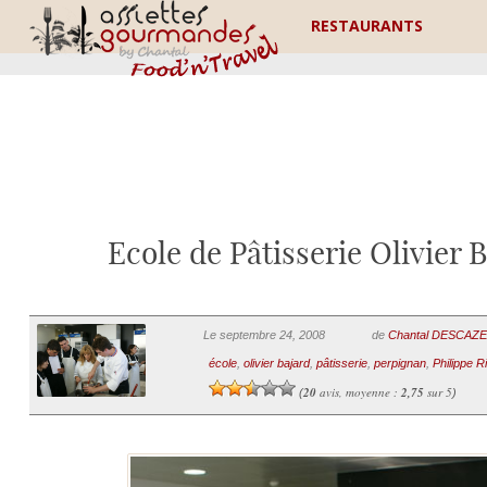
RESTAURANTS
Ecole de Pâtisserie Olivier B
Le septembre 24, 2008
de
Chantal DESCAZ
école
,
olivier bajard
,
pâtisserie
,
perpignan
,
Philippe R
20
avis, moyenne :
2,75
sur 5
(
)