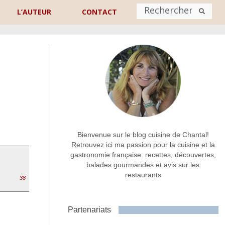
L’AUTEUR
CONTACT
Nom
*
rénom
Nom
Adresse de contact
*
Bienvenue sur le blog cuisine de Chantal!
Retrouvez ici ma passion pour la cuisine et la
gastronomie française: recettes, découvertes,
Commentaire ou message
*
balades gourmandes et avis sur les
restaurants
38
Partenariats