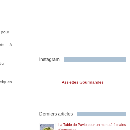
 pour
ents… à
Instagram
du
uelques
Assiettes Gourmandes
Derniers articles
La Table de Pavie pour un menu à 4 mains
d’exception