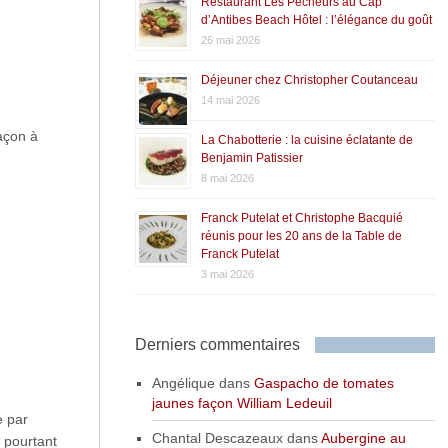
Restaurant Les Pêcheurs au Cap
d’Antibes Beach Hôtel : l’élégance du goût
26 mai 2026
Déjeuner chez Christopher Coutanceau
14 mai 2026
açon à
La Chabotterie : la cuisine éclatante de
Benjamin Patissier
8 mai 2026
Franck Putelat et Christophe Bacquié
réunis pour les 20 ans de la Table de
Franck Putelat
3 mai 2026
Derniers commentaires
Angélique
dans
Gaspacho de tomates
jaunes façon William Ledeuil
e par
Chantal Descazeaux
dans
Aubergine au
 pourtant