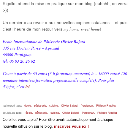
Rigollot attend la mise en pratique sur mon blog (euhhhh, on verra
;-))
Un dernier « au revoir » aux nouvelles copines catalanes… et puis
my home, sweet home
c’est l’heure de mon retour vers
!
Ecole Internationale de Pâtisserie Olivier Bajard
335 rue Docteur Parcé – Agrosud
66000 Perpignan
tél: 06 03 20 26 62
Cours à partir de 60 euros (3 h formation amateurs) à… 16000 euros! (20
semaines intensives formation professionnelle complète). Pour plus
d’infos, c’est
ici
.
technorati tags:
école,
pâtisserie,
cuisine,
Olivier Bajard,
Perpignan,
Philippe Rigollot
del.icio.us tags:
école,
pâtisserie,
cuisine,
Olivier Bajard,
Perpignan,
Philippe Rigollot
Ce billet vous a plu? Pour être averti automatiquement à chaque
nouvelle diffusion sur le blog,
inscrivez vous ici !