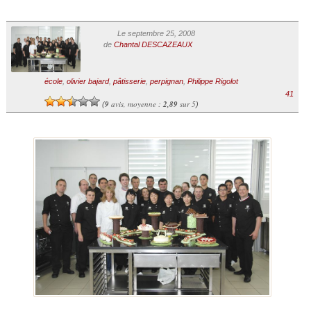
Le septembre 25, 2008
de
Chantal DESCAZEAUX
école
,
olivier bajard
,
pâtisserie
,
perpignan
,
Philippe Rigolot
41
9
avis, moyenne :
2,89
sur 5
(
)