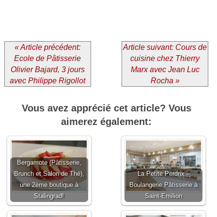
« Article précédent:
Article suivant: Cours de
Ecole de Pâtisserie
cuisine chez Thierry
Olivier Bajard, 3 jours
Marx avec Jean Luc
avec Philippe Rigollot
Rocha »
Vous avez apprécié cet article? Vous
aimerez également:
Bergamote (Pâtisserie,
Brunch et Salon de Thé),
La Petite Perdrix –
une 2ème boutique à
Boulangerie Pâtisserie à
Stalingrad!
Saint-Emilion