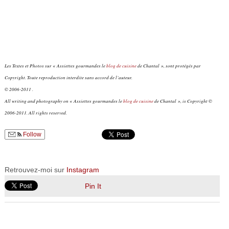
Les Textes et Photos sur « Assiettes gourmandes le
blog de cuisine
de Chantal », sont protégés par
Copyright. Toute reproduction interdite sans accord de l’auteur.
© 2006-2011 .
All writing and photography on « Assiettes gourmandes le
blog de cuisine
de Chantal », is Copyright ©
2006-2011. All rights reserved.
Follow
Retrouvez-moi sur
Instagram
Pin It