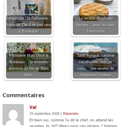
Bergamote , la Pâtisserie –
La recette du gâteau
Salon de Thé à ne pas rater
basque… avec ou sans
à Bordeaux!
Thermomix
Pâtisserie Mots Doux à
Tarte mangue, caramel
Bordeaux… la nouvelle
cacahuètes, noix de
aventure du trio de Mets
coco… une recette de
Mots
Stéphane Corolleur
Commentaires
Val
|
25 septembre 2008
Répondre
Et bien oui, comme l’a dit le chef, on attend les
recettes, hi, hi!!! Merci pour ces photos. L’histoire