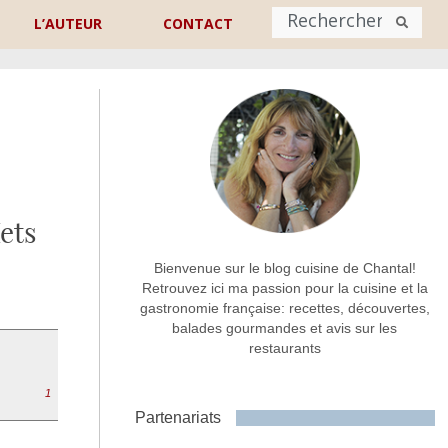
L’AUTEUR
CONTACT
Nom
*
rénom
Nom
ets
Adresse de contact
*
Bienvenue sur le blog cuisine de Chantal!
Retrouvez ici ma passion pour la cuisine et la
gastronomie française: recettes, découvertes,
Commentaire ou message
*
balades gourmandes et avis sur les
restaurants
1
Partenariats