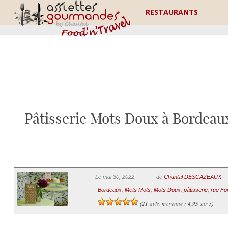
RESTAURANTS
Pâtisserie Mots Doux à Bordeaux
Le mai 30, 2022
de
Chantal DESCAZEAUX
Bordeaux
,
Mets Mots
,
Mots Doux
,
pâtisserie
,
rue F
21
avis, moyenne :
4,95
sur 5
(
)