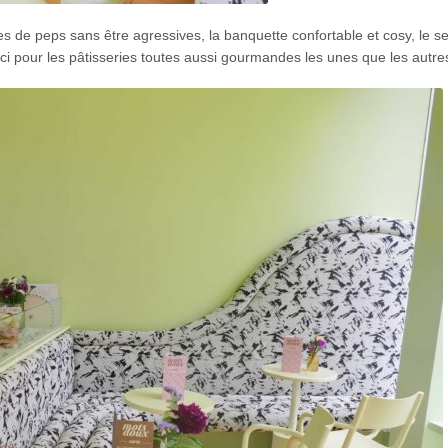
 de peps sans être agressives, la banquette confortable et cosy, le se
ici pour les pâtisseries toutes aussi gourmandes les unes que les autre