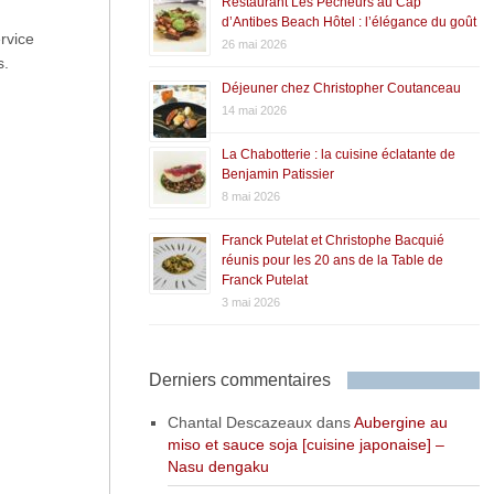
Restaurant Les Pêcheurs au Cap
d’Antibes Beach Hôtel : l’élégance du goût
rvice
26 mai 2026
s.
Déjeuner chez Christopher Coutanceau
14 mai 2026
La Chabotterie : la cuisine éclatante de
Benjamin Patissier
8 mai 2026
Franck Putelat et Christophe Bacquié
réunis pour les 20 ans de la Table de
Franck Putelat
3 mai 2026
Derniers commentaires
Chantal Descazeaux
dans
Aubergine au
miso et sauce soja [cuisine japonaise] –
Nasu dengaku