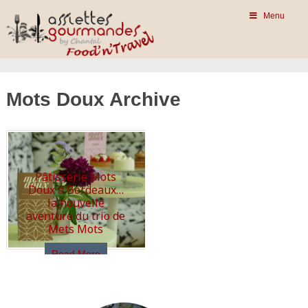
Menu
Mots Doux Archive
Pâtisserie Mots
Doux à Bordeaux…
la nouvelle
aventure du trio de
Mets Mots
Read More