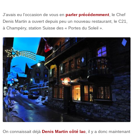
J’avais eu l’occasion de vous en
parler précédemment
, le Chef
Denis Martin a ouvert depuis peu un nouveau restaurant, le C21,
à Champéry, station Suisse des « Portes du Soleil ».
On connaissait déjà
Denis Martin côté lac
, il y a donc maintenant