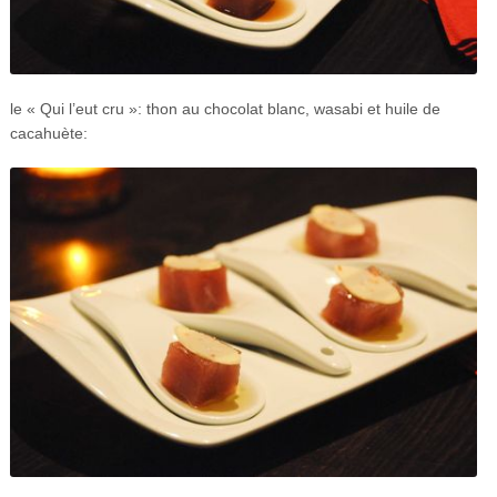
le « Qui l’eut cru »: thon au chocolat blanc, wasabi et huile de
cacahuète: