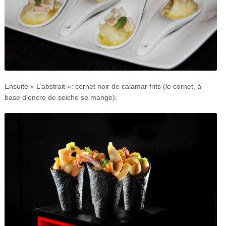
Ensuite « L’abstrait »: cornet noir de calamar frits (le cornet, à
base d’encre de seiche se mange):