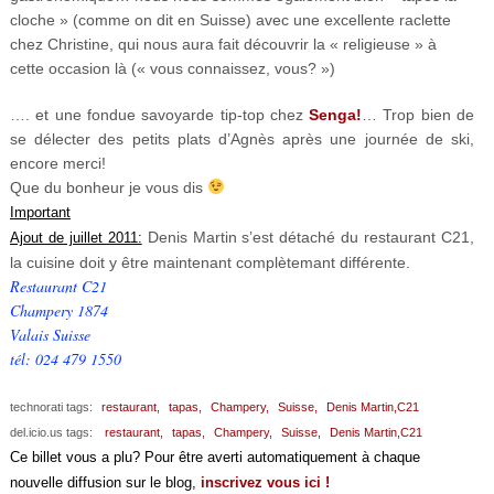
cloche » (comme on dit en Suisse) avec une excellente raclette
chez Christine, qui nous aura fait découvrir la « religieuse » à
cette occasion là (« vous connaissez, vous? »)
…. et une fondue savoyarde tip-top chez
Senga!
… Trop bien de
se délecter des petits plats d’Agnès après une journée de ski,
encore merci!
Que du bonheur je vous dis
Important
Denis Martin s’est détaché du restaurant C21,
Ajout de juillet 2011:
la cuisine doit y être maintenant complètemant différente.
Restaurant C21
Champery 1874
Valais Suisse
tél: 024 479 1550
technorati tags:
restaurant,
tapas,
Champery,
Suisse,
Denis Martin,C21
del.icio.us tags:
restaurant,
tapas,
Champery,
Suisse,
Denis Martin,C21
Ce billet vous a plu? Pour être averti automatiquement à chaque
nouvelle diffusion sur le blog,
inscrivez vous ici !