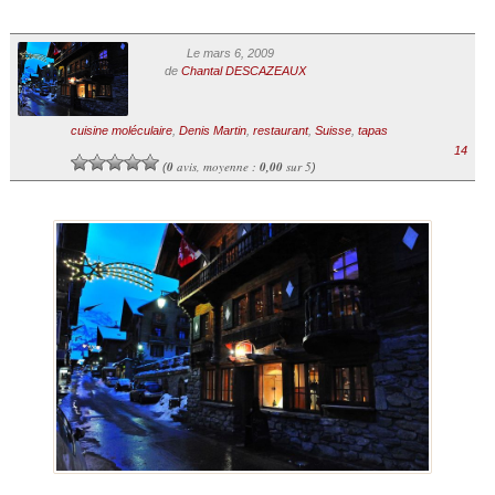
Le mars 6, 2009
de
Chantal DESCAZEAUX
cuisine moléculaire
,
Denis Martin
,
restaurant
,
Suisse
,
tapas
14
0
avis, moyenne :
0,00
sur 5
(
)