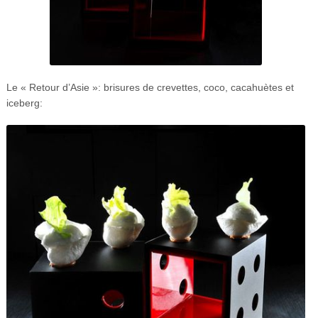
Le « Retour d’Asie »: brisures de crevettes, coco, cacahuètes et
iceberg: