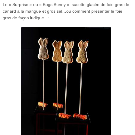
Le « Surprise » ou « Bugs Bunny »: sucette glacée de foie gras de
canard à la mangue et gros sel…ou comment présenter le foie
gras de façon ludique…: