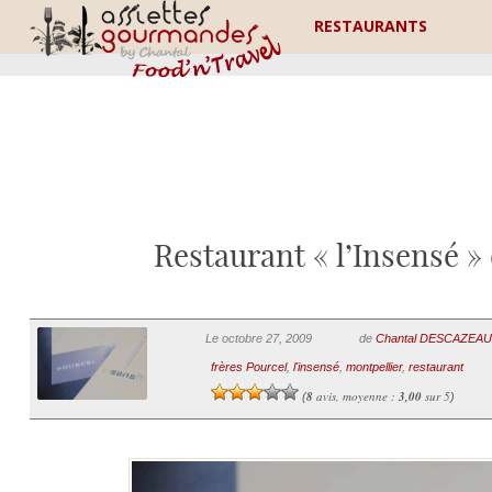
RESTAURANTS
Restaurant « l’Insensé » 
Le octobre 27, 2009
de
Chantal DESCAZEA
frères Pourcel
,
l'insensé
,
montpellier
,
restaurant
8
avis, moyenne :
3,00
sur 5
(
)