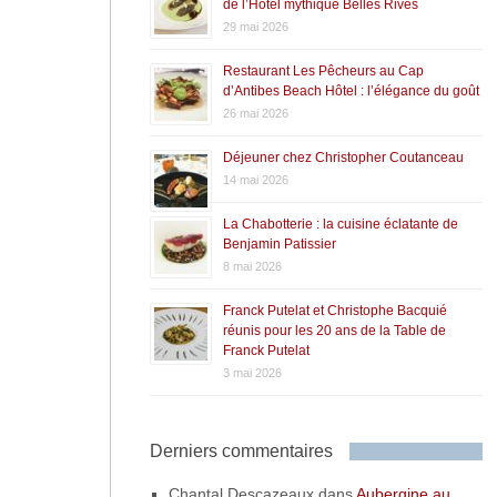
de l’Hôtel mythique Belles Rives
29 mai 2026
Restaurant Les Pêcheurs au Cap
d’Antibes Beach Hôtel : l’élégance du goût
26 mai 2026
Déjeuner chez Christopher Coutanceau
14 mai 2026
La Chabotterie : la cuisine éclatante de
Benjamin Patissier
8 mai 2026
Franck Putelat et Christophe Bacquié
réunis pour les 20 ans de la Table de
Franck Putelat
3 mai 2026
Derniers commentaires
Chantal Descazeaux
dans
Aubergine au