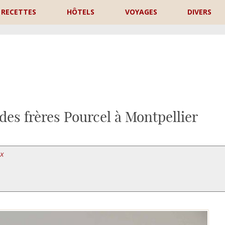
RECETTES
HÔTELS
VOYAGES
DIVERS
P
des frères Pourcel à Montpellier
UX