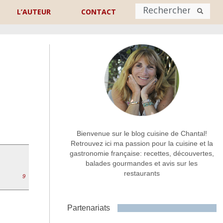
L’AUTEUR
CONTACT
Nom
*
rénom
Nom
Adresse de contact
*
Bienvenue sur le blog cuisine de Chantal!
Retrouvez ici ma passion pour la cuisine et la
gastronomie française: recettes, découvertes,
Commentaire ou message
*
balades gourmandes et avis sur les
restaurants
9
Partenariats