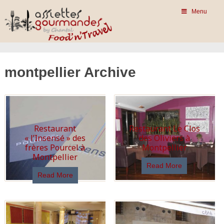
Menu
montpellier Archive
Restaurant
Restaurant Le Clos
« l’Insensé » des
des Oliviers à
frères Pourcel à
Montpellier
Montpellier
Read More
Read More