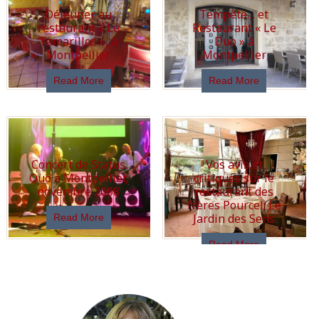
Déjeuner au
Tempête… et
restaurant « Le
Restaurant « Le
Tamarillos », à
Duo » à
Montpellier
Montpellier
Read More
Read More
Concert de Status
Vos avis et
Quo à Montpellier,
critiques sur le
novembre 2008
restaurant des
frères Pourcel: Le
Jardin des Sens
Read More
Read More