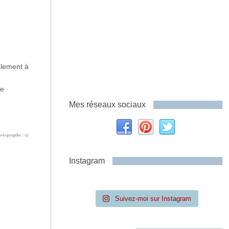
alement à
te
Mes réseaux sociaux
hotographe ;-))
Instagram
Suivez-moi sur Instagram