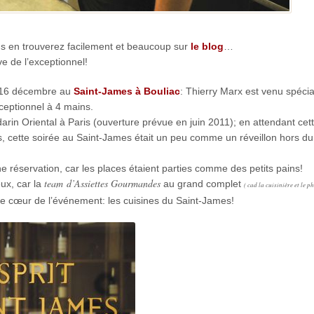
us en trouverez facilement et beaucoup sur
le blog
…
e de l’exceptionnel!
e 16 décembre au
Saint-James à Bouliac
: Thierry Marx est venu spéci
ceptionnel à 4 mains.
rin Oriental à Paris (ouverture prévue en juin 2011); en attendant cet
 cette soirée au Saint-James était un peu comme un réveillon hors du
e réservation, car les places étaient parties comme des petits pains!
team
d’Assiettes Gourmandes
eux, car la
au grand complet
( cad la cuisinière et le p
s le cœur de l’événement: les cuisines du Saint-James!