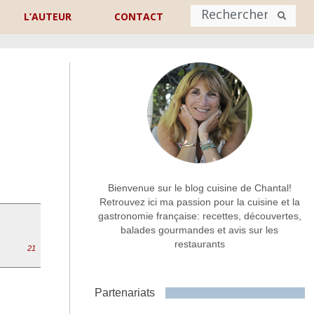
L’AUTEUR
CONTACT
Nom
*
rénom
Nom
Adresse de contact
*
Bienvenue sur le blog cuisine de Chantal!
Retrouvez ici ma passion pour la cuisine et la
gastronomie française: recettes, découvertes,
Commentaire ou message
*
balades gourmandes et avis sur les
restaurants
21
Partenariats