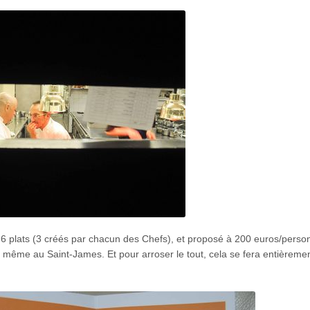
 plats (3 créés par chacun des Chefs), et proposé à 200 euros/perso
ir même au Saint-James. Et pour arroser le tout, cela se fera entièreme