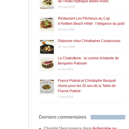
de l’Hôtel mythique Belles Rives
29 mai 2026
Restaurant Les Pêcheurs au Cap
d’Antibes Beach Hôtel : l’élégance du goût
26 mai 2026
Déjeuner chez Christopher Coutanceau
14 mai 2026
La Chabotterie : la cuisine éclatante de
Benjamin Patissier
8 mai 2026
Franck Putelat et Christophe Bacquié
réunis pour les 20 ans de la Table de
Franck Putelat
3 mai 2026
Derniers commentaires
Chantal Descazeaux
dans
Aubergine au