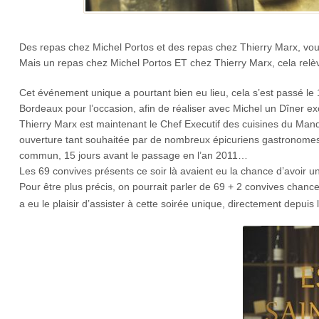
Des repas chez Michel Portos et des repas chez Thierry Marx, vo
Mais un repas chez Michel Portos ET chez Thierry Marx, cela relèv
Cet événement unique a pourtant bien eu lieu, cela s’est passé l
Bordeaux pour l’occasion, afin de réaliser avec Michel un Dîner ex
Thierry Marx est maintenant le Chef Executif des cuisines du Manda
ouverture tant souhaitée par de nombreux épicuriens gastronomes,
commun, 15 jours avant le passage en l’an 2011…
Les 69 convives présents ce soir là avaient eu la chance d’avoir un
Pour être plus précis, on pourrait parler de 69 + 2 convives chanc
a eu le plaisir d’assister à cette soirée unique, directement depui