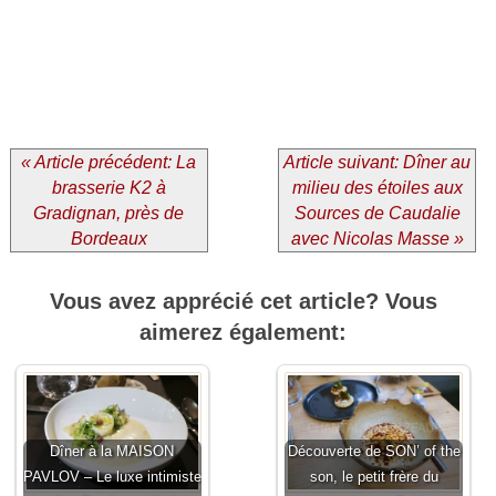
« Article précédent: La
Article suivant: Dîner au
brasserie K2 à
milieu des étoiles aux
Gradignan, près de
Sources de Caudalie
Bordeaux
avec Nicolas Masse »
Vous avez apprécié cet article? Vous
aimerez également:
Dîner à la MAISON
Découverte de SON’ of the
PAVLOV – Le luxe intimiste
son, le petit frère du