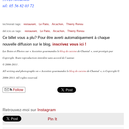
tél: 05 56 82 03 72
technorati tags:
restaurant,
Le Patio,
Arcachon,
Thierry Renou
del.icio.us tags:
restaurant,
Le Patio,
Arcachon,
Thierry Renou
Ce billet vous a plu? Pour être averti automatiquement à chaque
nouvelle diffusion sur le blog,
inscrivez vous ici !
Les Textes et Photos sur « Assiettes gourmandes le
blog de cuisine
de Chantal », sont protégés par
Copyright. Toute reproduction interdite sans accord de l’auteur.
© 2006-2011 .
All writing and photography on « Assiettes gourmandes le
blog de cuisine
de Chantal », is Copyright ©
2006-2011. All rights reserved.
Follow
Retrouvez-moi sur
Instagram
Pin It