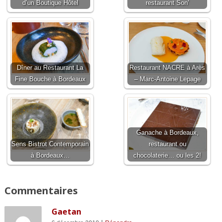
d’un Boutique Hôtel
restaurant Son’
Dîner au Restaurant La
Restaurant NACRE à Arès
Fine Bouche à Bordeaux
– Marc-Antoine Lepage
Ganache à Bordeaux,
Sens Bistrot Contemporain
restaurant ou
à Bordeaux…
chocolaterie… ou les 2!
Commentaires
Gaetan