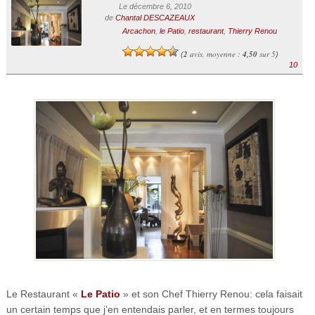
Le décembre 6, 2010
de
Chantal DESCAZEAUX
Arcachon
,
le Patio
,
restaurant
,
Thierry Renou
2
avis, moyenne :
4,50
sur 5
(
)
10
Le Restaurant «
Le Patio
» et son Chef Thierry Renou: cela faisait
un certain temps que j’en entendais parler, et en termes toujours