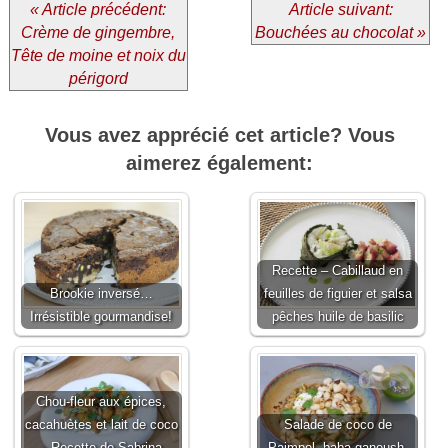
« Article précédent:
Article suivant:
Crème de gingembre,
Bouchées au chocolat »
Tête de moine et noix du
périgord
Vous avez apprécié cet article? Vous
aimerez également:
Recette – Cabillaud en
Brookie inversé…
feuilles de figuier et salsa
Irrésistible gourmandise!
pêches huile de basilic
Chou-fleur aux épices,
cacahuètes et lait de coco
Salade de coco de