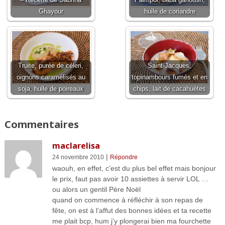
– Recette de Sabrina
Paimpol, baba ganoush,
Ghayour
huile de coriandre
Truite, purée de céleri,
Saint-Jacques,
oignons caramélisés au
topinambours fumés et en
soja, huile de poireaux
chips, lait de cacahuètes
Commentaires
maclarelisa
|
24 novembre 2010
Répondre
waouh, en effet, c’est du plus bel effet mais bonjour
le prix, faut pas avoir 10 assiettes à servir LOL …
ou alors un gentil Père Noël
quand on commence à réfléchir à son repas de
fête, on est à l’affut des bonnes idées et ta recette
me plait bcp, hum j’y plongerai bien ma fourchette