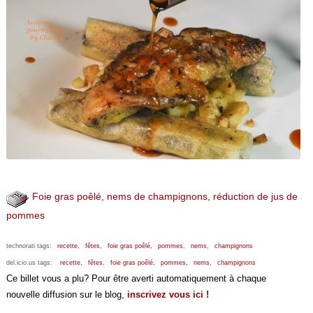
Foie gras poêlé, nems de champignons, réduction de jus de
pommes
technorati tags:
recette,
fêtes,
foie gras poêlé,
pommes,
nems,
champignons
del.icio.us tags:
recette,
fêtes,
foie gras poêlé,
pommes,
nems,
champignons
Ce billet vous a plu? Pour être averti automatiquement à chaque
nouvelle diffusion sur le blog,
inscrivez vous ici !