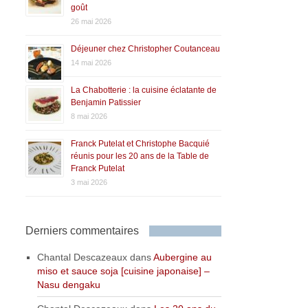
goût
26 mai 2026
Déjeuner chez Christopher Coutanceau
14 mai 2026
La Chabotterie : la cuisine éclatante de
Benjamin Patissier
8 mai 2026
Franck Putelat et Christophe Bacquié
réunis pour les 20 ans de la Table de
Franck Putelat
3 mai 2026
Derniers commentaires
Chantal Descazeaux
dans
Aubergine au
miso et sauce soja [cuisine japonaise] –
Nasu dengaku