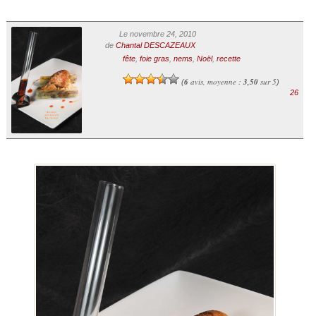
Le novembre 24, 2010
de
Chantal DESCAZEAUX
fête
,
foie gras
,
nems
,
Noël
,
recette
6
avis, moyenne :
3,50
sur 5
(
)
26