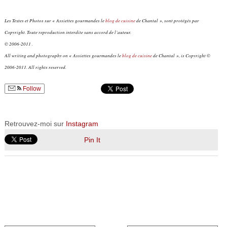
Les Textes et Photos sur « Assiettes gourmandes le
blog de cuisine
de Chantal », sont protégés par
Copyright. Toute reproduction interdite sans accord de l’auteur.
© 2006-2011 .
All writing and photography on « Assiettes gourmandes le
blog de cuisine
de Chantal », is Copyright ©
2006-2011. All rights reserved.
Follow
Retrouvez-moi sur
Instagram
Pin It