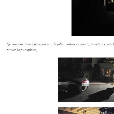
(je vais ouvrir une parenthèse : de jolies voitures étaient présentes ce so
fermez la parenthèse)