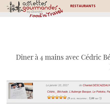
RESTAURANTS
Dîner à 4 mains avec Cédric Bé
Le janvier 10, 2017
de
Chantal DESCAZEAU
Cédric_ Béchade
,
L'Auberge Basque
,
Le Pottoka
,
Pa
9
avis, moyenne :
5,00
sur 5
(
)