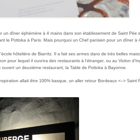
ur un dîner éphémère à 4 mains dans son établissement de Saint Pée 
ant le Pottoka à Paris. Mais pourquoi un Chef parisien pour un dîner à
cole hôtelière de Biarritz. Il a fait ses armes dans de très belles mais
n pour lequel il ouvrira des restaurants à l’étranger, ou au Violon d’In
nt ouvert un deuxième restaurant, la Table de Pottoka à Bayonne.
nspiration allait être 100% basque, un aller retour Bordeaux <–> Saint 