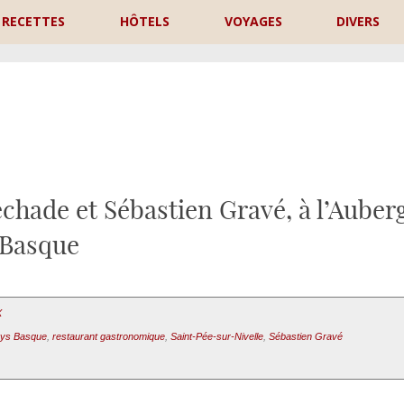
RECETTES
HÔTELS
VOYAGES
DIVERS
P
chade et Sébastien Gravé, à l’Auber
Basque
X
ys Basque
,
restaurant gastronomique
,
Saint-Pée-sur-Nivelle
,
Sébastien Gravé