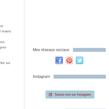
sur
 4 mains
ons
gres
Mes réseaux sociaux
Pée sur
Instagram
Suivez-moi sur Instagram