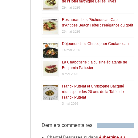
de l’Hôtel mythique Belles Rives
29 mai 2026
Restaurant Les Pêcheurs au Cap
d’Antibes Beach Hôtel : l’élégance du goût
26 mai 2026
Déjeuner chez Christopher Coutanceau
14 mai 2026
La Chabotterie : la cuisine éclatante de
Benjamin Patissier
8 mai 2026
Franck Putelat et Christophe Bacquié
réunis pour les 20 ans de la Table de
Franck Putelat
3 mai 2026
Derniers commentaires
Chantal Descazeaux
dans
Aubergine au