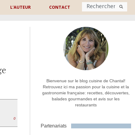
L’AUTEUR
CONTACT
Nom
*
rénom
Nom
ge
Adresse de contact
*
Bienvenue sur le blog cuisine de Chantal!
Retrouvez ici ma passion pour la cuisine et la
gastronomie française: recettes, découvertes,
Commentaire ou message
*
balades gourmandes et avis sur les
restaurants
0
Partenariats