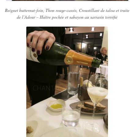
Beignet butternut-foin, Thon rouge-cassis, Croustillant de taloa et truite
de l’Adour – Huître pochée et sabayon au sarrasin torréfié