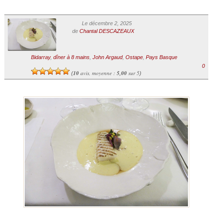
Le décembre 2, 2025
de
Chantal DESCAZEAUX
Bidarray
,
dîner à 8 mains
,
John Argaud
,
Ostape
,
Pays Basque
0
10
avis, moyenne :
5,00
sur 5
(
)