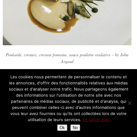
Poularde, crosnes, cresson fontaine, sauce poulette oxidative – by John
Argaud
Poularde de Mr Duplantier, avec un joli travail sur le cresson, jus
Les cookies nous permettent de personnaliser le contenu et
de volaille qui vient perler la sauce poulette au vin jaune, et truffe
les annonces, d'offrir des fonctionnalités relatives aux médias
blanche pour sublimer l’ensemble. une interprétation très raffinée
sociaux et d'analyser notre trafic. Nous partageons également
d’un grand classique de la cuisine française.
des informations sur l'utilisation de notre site avec nos
partenaires de médias sociaux, de publicité et d'analyse, qui
Une cuisson millimétrée pour une viande fondante mais qui reste
peuvent combiner celles-ci avec d'autres informations que
goûteuse et juteuse, une symphonie de goût français classique
vous leur avez fournies ou qu'ils ont collectées lors de votre
modernisé. L’expérience est très gourmande (la poularde et la
utilisation de leurs services.
En savoir plus
sauce), équilibrée par la fraîcheur et l’amertume du cresson et le
Ok
No
croquant terrien des crosnes. La sauce poulette oxidative apporte
la complexité qui élève le plat au niveau de la haute gastronomie.