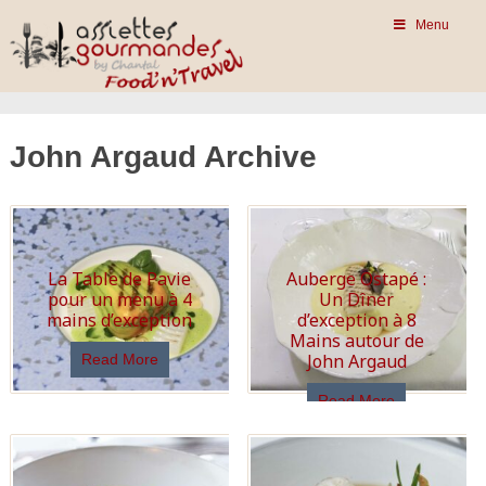
Menu
John Argaud Archive
La Table de Pavie
Auberge Ostapé :
pour un menu à 4
Un Dîner
mains d’exception
d’exception à 8
Mains autour de
John Argaud
Read More
Read More