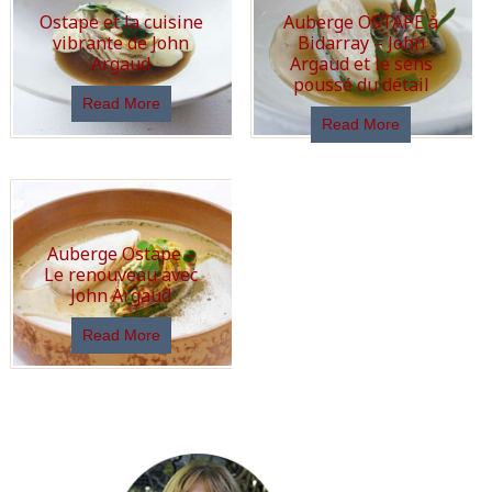
Ostape et la cuisine
Auberge OSTAPE à
vibrante de John
Bidarray – John
Argaud
Argaud et le sens
poussé du détail
Read More
Read More
Auberge Ostape –
Le renouveau avec
John Argaud
Read More