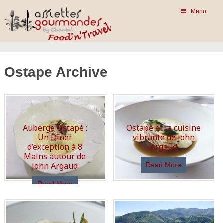
Menu
Ostape Archive
Auberge Ostapé :
Ostape et la cuisine
Un Dîner
vibrante de John
d’exception à 8
Argaud
Mains autour de
John Argaud
Read More
Read More