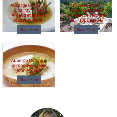
Auberge OSTAPE à
Un week-end à
Bidarray – John
l’Auberge Ostapé,
Argaud et le sens
un écrin de verdure
poussé du détail
au Pays Basque
Read More
Read More
Auberge Ostape –
Le renouveau avec
John Argaud
Read More