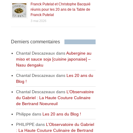
Franck Putelat et Christophe Bacquié
réunis pour les 20 ans de la Table de
Franck Putelat
3 mai 2026
Derniers commentaires
Chantal Descazeaux
dans
Aubergine au
miso et sauce soja [cuisine japonaise] –
Nasu dengaku
Chantal Descazeaux
dans
Les 20 ans du
Blog !
Chantal Descazeaux
dans
L’Observatoire
du Gabriel : La Haute Couture Culinaire
de Bertrand Noeureuil
Philippe
dans
Les 20 ans du Blog !
PHILIPPE
dans
L’Observatoire du Gabriel
: La Haute Couture Culinaire de Bertrand