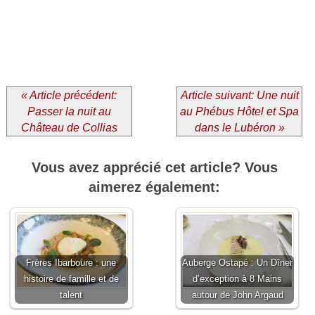
« Article précédent:
Article suivant: Une nuit
Passer la nuit au
au Phébus Hôtel et Spa
Château de Collias
dans le Lubéron »
Vous avez apprécié cet article? Vous
aimerez également:
Frères Ibarboure : une
Auberge Ostapé : Un Dîner
histoire de famille et de
d’exception à 8 Mains
talent
autour de John Argaud