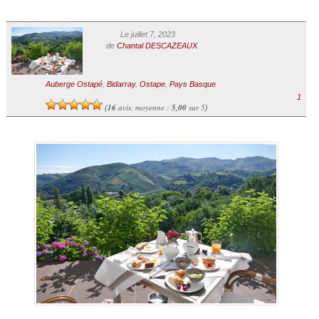
Le juillet 7, 2023
de
Chantal DESCAZEAUX
Auberge Ostapé
,
Bidarray
,
Ostape
,
Pays Basque
1
16
avis, moyenne :
5,00
sur 5
(
)