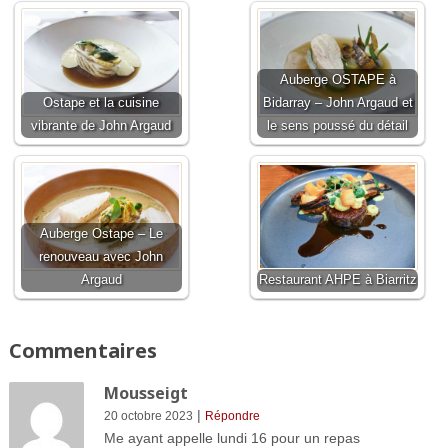
Auberge OSTAPE à
Ostape et la cuisine
Bidarray – John Argaud et
vibrante de John Argaud
le sens poussé du détail
Auberge Ostape – Le
renouveau avec John
Argaud
Restaurant AHPE à Biarritz
Commentaires
Mousseigt
|
20 octobre 2023
Répondre
Me ayant appelle lundi 16 pour un repas