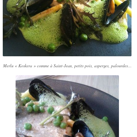
Merlu « Koskera » comme à Saint-Jean, petits pois, asperges, palourdes…