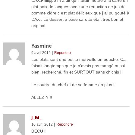
DAX.Philippe m a dit qu il allait mettre à la carte un
plat noix de jacques avec une reduction de jus de
pomme cidre c est plat délicieux que j ai pu gouté à
DAX . Le dessert a base carotte était trés bon et
original
Yasmine
|
9 avril 2012
Répondre
Les plats sont une petite merveille en bouche. Ca
faisait longtemps que je n’avais pas mangé aussi
bien, recherché, fin et SURTOUT sans chichis !
Le sourire du chef et de sa femme en plus !
ALLEZ-Y !!
J_M_
|
10 avril 2012
Répondre
DECU !