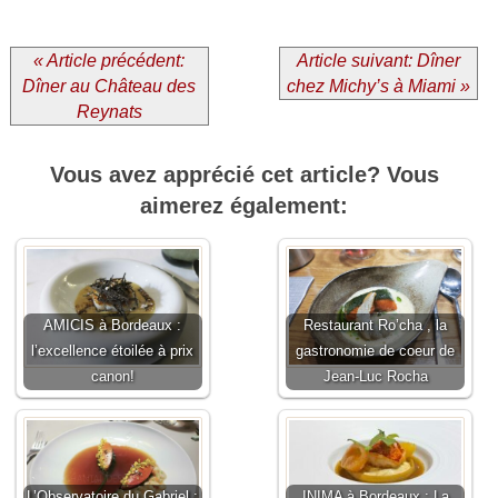
« Article précédent:
Article suivant: Dîner
Dîner au Château des
chez Michy’s à Miami »
Reynats
Vous avez apprécié cet article? Vous
aimerez également:
AMICIS à Bordeaux :
Restaurant Ro’cha , la
l’excellence étoilée à prix
gastronomie de coeur de
canon!
Jean-Luc Rocha
L’Observatoire du Gabriel :
INIMA à Bordeaux : La