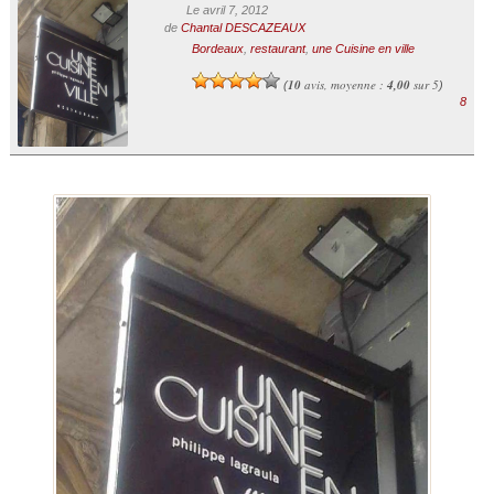
Le avril 7, 2012
de
Chantal DESCAZEAUX
Bordeaux
,
restaurant
,
une Cuisine en ville
10
avis, moyenne :
4,00
sur 5
(
)
8