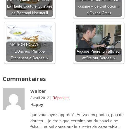
La Haute Couture Culinaire
cuisine « de tout cœur »
de Bertrand Noeureuil
d’Oxana Crétu
MAISON NOUVELLE –
L’Univers Philippe
Aiguise Pierre, un affûteur
Etchebest à Bordeaux
affûté sur Bordeaux
Commentaires
walter
|
8 avril 2012
Répondre
Happy
que vous ayez apprécié. Au vu des photos, pas de
doutes… je crois que certains ont du souci a se
faire… et nul doute sur le succès de cette table…