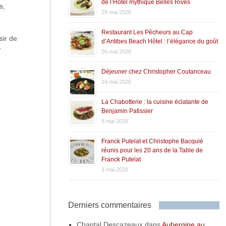
de l’Hôtel mythique Belles Rives
s,
29 mai 2026
Restaurant Les Pêcheurs au Cap
sir de
d’Antibes Beach Hôtel : l’élégance du goût
r
26 mai 2026
Déjeuner chez Christopher Coutanceau
14 mai 2026
La Chabotterie : la cuisine éclatante de
Benjamin Patissier
8 mai 2026
Franck Putelat et Christophe Bacquié
réunis pour les 20 ans de la Table de
Franck Putelat
3 mai 2026
Derniers commentaires
Chantal Descazeaux
dans
Aubergine au