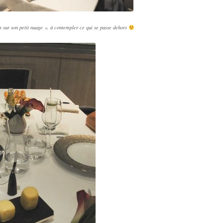
sis sur son petit nuage », à contempler ce qui se passe dehors