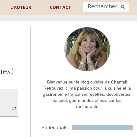
L’AUTEUR
CONTACT
Nom
*
rénom
Nom
nes!
Adresse de contact
*
Bienvenue sur le blog cuisine de Chantal!
Retrouvez ici ma passion pour la cuisine et la
gastronomie française: recettes, découvertes,
Commentaire ou message
*
balades gourmandes et avis sur les
restaurants
18
Partenariats