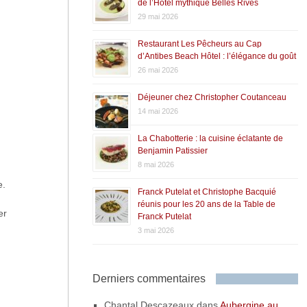
de l’Hôtel mythique Belles Rives
29 mai 2026
Restaurant Les Pêcheurs au Cap
d’Antibes Beach Hôtel : l’élégance du goût
26 mai 2026
Déjeuner chez Christopher Coutanceau
14 mai 2026
La Chabotterie : la cuisine éclatante de
Benjamin Patissier
8 mai 2026
e.
Franck Putelat et Christophe Bacquié
réunis pour les 20 ans de la Table de
er
Franck Putelat
3 mai 2026
Derniers commentaires
Chantal Descazeaux
dans
Aubergine au