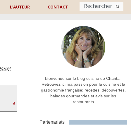
L’AUTEUR
CONTACT
Nom
*
rénom
Nom
sse
Adresse de contact
*
Bienvenue sur le blog cuisine de Chantal!
Retrouvez ici ma passion pour la cuisine et la
gastronomie française: recettes, découvertes,
Commentaire ou message
*
balades gourmandes et avis sur les
restaurants
6
Partenariats