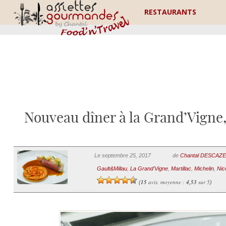
RESTAURANTS
Nouveau dîner à la Grand’Vigne,
Le septembre 25, 2017
de
Chantal DESCAZ
Gault&Millau
,
La Grand'Vigne
,
Martillac
,
Michelin
,
Nic
15
avis, moyenne :
4,53
sur 5
(
)