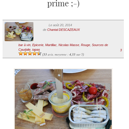
prime ;-)
Le août 20, 2014
de
Chantal DESCAZEAUX
bar à vin
,
Epicerie
,
Martillac
,
Nicolas Masse
,
Rouge
,
Sources de
Caudalie
,
tapas
3
33
avis, moyenne :
4,33
sur 5
(
)