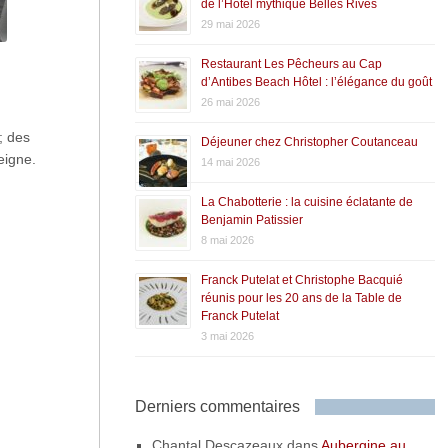
de l’Hôtel mythique Belles Rives
29 mai 2026
Restaurant Les Pêcheurs au Cap
d’Antibes Beach Hôtel : l’élégance du goût
26 mai 2026
; des
Déjeuner chez Christopher Coutanceau
eigne.
14 mai 2026
La Chabotterie : la cuisine éclatante de
Benjamin Patissier
8 mai 2026
Franck Putelat et Christophe Bacquié
réunis pour les 20 ans de la Table de
Franck Putelat
3 mai 2026
Derniers commentaires
Chantal Descazeaux
dans
Aubergine au