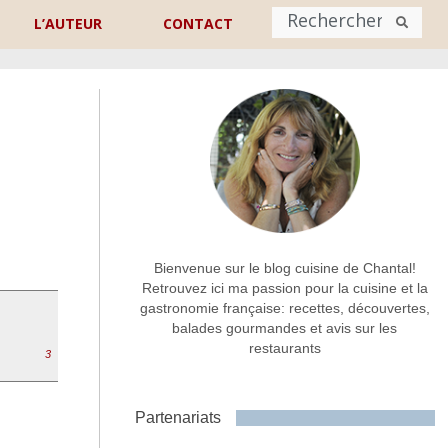
L’AUTEUR
CONTACT
Nom
*
rénom
Nom
Adresse de contact
*
Bienvenue sur le blog cuisine de Chantal!
Retrouvez ici ma passion pour la cuisine et la
gastronomie française: recettes, découvertes,
Commentaire ou message
*
balades gourmandes et avis sur les
restaurants
3
Partenariats