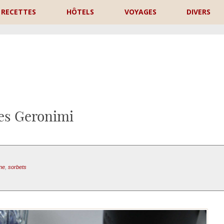
RECETTES
HÔTELS
VOYAGES
DIVERS
P
es Geronimi
ne
,
sorbets