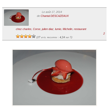
Le août 17, 2014
de
Chantal DESCAZEAUX
chez charles
,
Corse
,
julien diaz
,
lumio
,
Michelin
,
restaurant
2
17
avis, moyenne :
4,24
sur 5
(
)