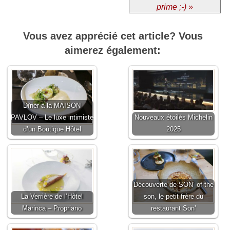
prime ;-) »
Vous avez apprécié cet article? Vous
aimerez également:
Dîner à la MAISON
PAVLOV – Le luxe intimiste
Nouveaux étoilés Michelin
d’un Boutique Hôtel
2025
Découverte de SON’ of the
La Verrière de l’Hôtel
son, le petit frère du
Marinca – Propriano
restaurant Son’