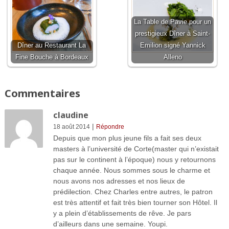
La Table de Pavie pour un
prestigieux Dîner à Saint-
Dîner au Restaurant La
Emilion signé Yannick
Fine Bouche à Bordeaux
Alleno
Commentaires
claudine
|
18 août 2014
Répondre
Depuis que mon plus jeune fils a fait ses deux
masters à l’université de Corte(master qui n’existait
pas sur le continent à l’époque) nous y retournons
chaque année. Nous sommes sous le charme et
nous avons nos adresses et nos lieux de
prédilection. Chez Charles entre autres, le patron
est très attentif et fait très bien tourner son Hôtel. Il
y a plein d’établissements de rêve. Je pars
d’ailleurs dans une semaine. Youpi.