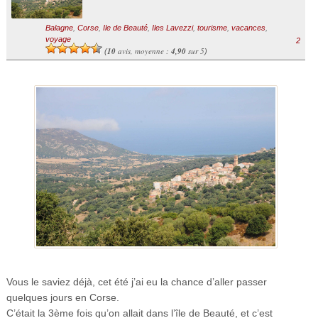
Balagne
,
Corse
,
Ile de Beauté
,
Iles Lavezzi
,
tourisme
,
vacances
,
voyage
2
10
avis, moyenne :
4,90
sur 5
(
)
Vous le saviez déjà, cet été j’ai eu la chance d’aller passer
quelques jours en Corse.
C’était la 3ème fois qu’on allait dans l’île de Beauté, et c’est