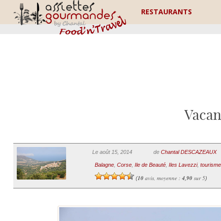
RESTAURANTS
Vacan
Le août 15, 2014
de
Chantal DESCAZEAUX
Balagne
,
Corse
,
Ile de Beauté
,
Iles Lavezzi
,
tourisme
10
avis, moyenne :
4,90
sur 5
(
)