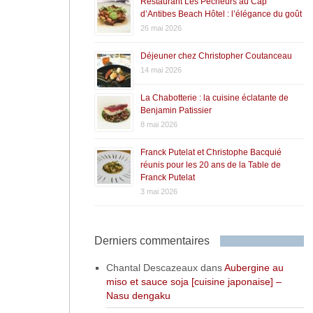
Restaurant Les Pêcheurs au Cap
d’Antibes Beach Hôtel : l’élégance du goût
26 mai 2026
Déjeuner chez Christopher Coutanceau
14 mai 2026
La Chabotterie : la cuisine éclatante de
Benjamin Patissier
8 mai 2026
Franck Putelat et Christophe Bacquié
réunis pour les 20 ans de la Table de
Franck Putelat
3 mai 2026
Derniers commentaires
Chantal Descazeaux
dans
Aubergine au
miso et sauce soja [cuisine japonaise] –
Nasu dengaku