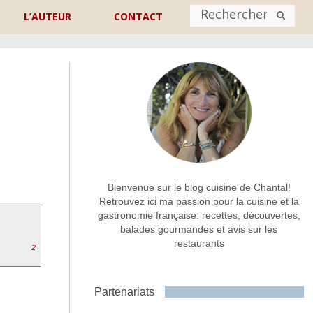
L’AUTEUR
CONTACT
Nom
*
rénom
Nom
Adresse de contact
*
Bienvenue sur le blog cuisine de Chantal!
Retrouvez ici ma passion pour la cuisine et la
gastronomie française: recettes, découvertes,
Commentaire ou message
*
balades gourmandes et avis sur les
restaurants
2
Partenariats