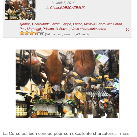
Le août 5, 2014
de
Chantal DESCAZEAUX
Ajaccio
,
Charcuterie Corse
,
Coppa
,
Lonzo
,
Meilleur Charcutier Corse
,
Paul Marcaggi
,
Prisutto
,
U Stazzu
,
Vraie charcuterie corse
10
54
avis, moyenne :
3,89
sur 5
(
)
La Corse est bien connue pour son excellente charcuterie… mais