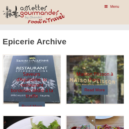
Menu
Epicerie Archive
Saveurs
Maison Plisson à
d’Aquitaine, le
Paris
restaurant
bordelais dédié à la
Read More
truffe
Read More