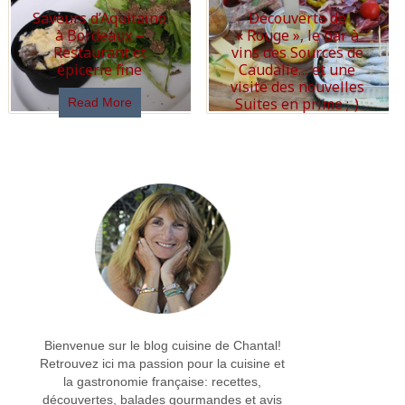
Saveurs d’Aquitaine
Découverte de
à Bordeaux –
« Rouge », le bar à
Restaurant et
vins des Sources de
épicerie fine
Caudalie… et une
visite des nouvelles
Suites en prime ;-)
Read More
Read More
Bienvenue sur le blog cuisine de Chantal!
Retrouvez ici ma passion pour la cuisine et
la gastronomie française: recettes,
découvertes, balades gourmandes et avis