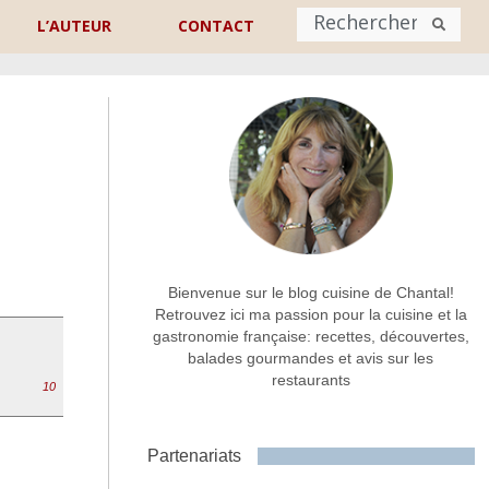
L’AUTEUR
CONTACT
Nom
*
rénom
Nom
Adresse de contact
*
Bienvenue sur le blog cuisine de Chantal!
Retrouvez ici ma passion pour la cuisine et la
gastronomie française: recettes, découvertes,
Commentaire ou message
*
balades gourmandes et avis sur les
restaurants
10
Partenariats