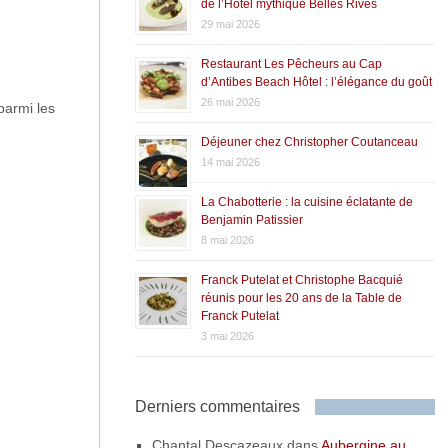
de l’Hôtel mythique Belles Rives
29 mai 2026
Restaurant Les Pêcheurs au Cap
d’Antibes Beach Hôtel : l’élégance du goût
26 mai 2026
parmi les
Déjeuner chez Christopher Coutanceau
14 mai 2026
La Chabotterie : la cuisine éclatante de
Benjamin Patissier
8 mai 2026
Franck Putelat et Christophe Bacquié
réunis pour les 20 ans de la Table de
Franck Putelat
3 mai 2026
Derniers commentaires
Chantal Descazeaux
dans
Aubergine au