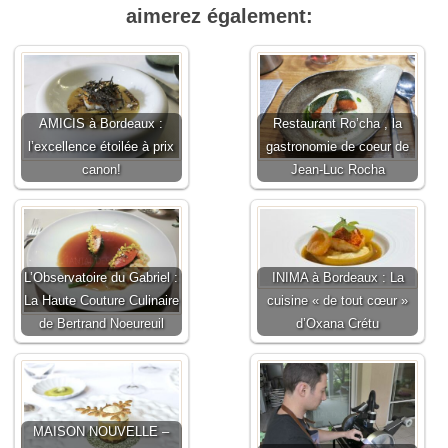
aimerez également:
AMICIS à Bordeaux :
Restaurant Ro’cha , la
l’excellence étoilée à prix
gastronomie de coeur de
canon!
Jean-Luc Rocha
L’Observatoire du Gabriel :
INIMA à Bordeaux : La
La Haute Couture Culinaire
cuisine « de tout cœur »
de Bertrand Noeureuil
d’Oxana Crétu
MAISON NOUVELLE –