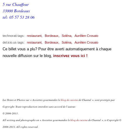
5 rue Chauffour
33000 Bordeaux
tél: 05 57 53 28 06
technorati tags:
restaurant,
Bordeaux,
Soléna,
Aurélien Crosato
del.icio.us tags:
restaurant,
Bordeaux,
Soléna,
Aurélien Crosato
Ce billet vous a plu? Pour être averti automatiquement à chaque
nouvelle diffusion sur le blog,
inscrivez vous ici !
Les Textes et Photos sur « Assiettes gourmandes le
blog de cuisine
de Chantal », sont protégés par
Copyright. Toute reproduction interdite sans accord de l’auteur.
© 2006-2011 .
All writing and photography on « Assiettes gourmandes le
blog de cuisine
de Chantal », is Copyright ©
2006-2011. All rights reserved.