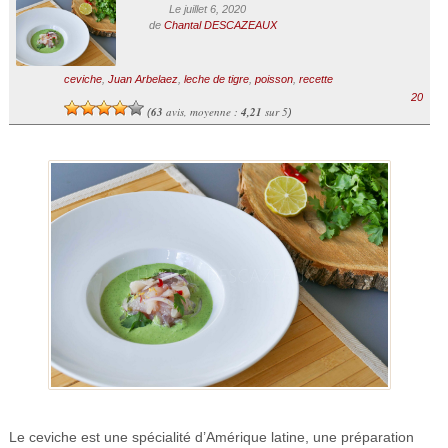
Le juillet 6, 2020
de
Chantal DESCAZEAUX
ceviche
,
Juan Arbelaez
,
leche de tigre
,
poisson
,
recette
20
63
avis, moyenne :
4,21
sur 5
(
)
Le ceviche est une spécialité d’Amérique latine, une préparation