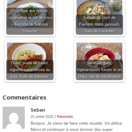
Chou-fleur aux épices,
cacahuètes et lait de coco
Salade de coco de
– Recette de Sabrina
Paimpol, baba ganoush,
Ghayour
huile de coriandre
Truite, purée de céleri,
Saint-Jacques,
oignons caramélisés au
topinambours fumés et en
soja, huile de poireaux
chips, lait de cacahuètes
Commentaires
Seban
|
31 juillet 2020
Répondre
Bonjour. Je viens de faire cette recette. Un délice.
Merci et continuez à nous donner des super