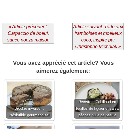
« Article précédent:
Article suivant: Tarte aux
Carpaccio de boeuf,
framboises et moelleux
sauce ponzu maison
coco, inspiré par
Christophe Michalak »
Vous avez apprécié cet article? Vous
aimerez également:
Recette – Cabillaud en
Brookie inversé…
feuilles de figuier et salsa
Irrésistible gourmandise!
pêches huile de basilic