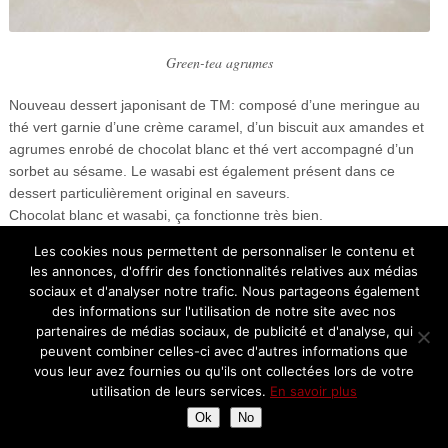
Green-tea agrumes
Nouveau dessert japonisant de TM: composé d’une meringue au
thé vert garnie d’une crème caramel, d’un biscuit aux amandes et
agrumes enrobé de chocolat blanc et thé vert accompagné d’un
sorbet au sésame. Le wasabi est également présent dans ce
dessert particulièrement original en saveurs.
Chocolat blanc et wasabi, ça fonctionne très bien.
Les cookies nous permettent de personnaliser le contenu et
Quelques mignardises…
les annonces, d'offrir des fonctionnalités relatives aux médias
sociaux et d'analyser notre trafic. Nous partageons également
des informations sur l'utilisation de notre site avec nos
partenaires de médias sociaux, de publicité et d'analyse, qui
peuvent combiner celles-ci avec d'autres informations que
vous leur avez fournies ou qu'ils ont collectées lors de votre
utilisation de leurs services.
En savoir plus
Ok
No