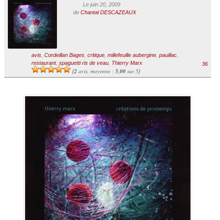
Le juin 20, 2009
de
Chantal DESCAZEAUX
avis
,
Cordeillan Bages
,
critique
,
millefeuille aubergine
,
pauillac
,
restaurant
,
spaguetti ris de veau
,
Thierry Marx
36
2
avis, moyenne :
5,00
sur 5
(
)