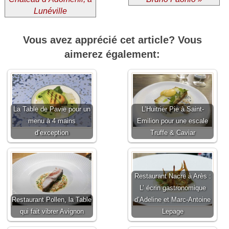
Lunéville
Vous avez apprécié cet article? Vous
aimerez également:
La Table de Pavie pour un
L’Huitrier Pie à Saint-
menu à 4 mains
Emilion pour une escale
d’exception
Truffe & Caviar
Restaurant Nacre à Arès :
L’ écrin gastronomique
Restaurant Pollen, la Table
d’Adeline et Marc-Antoine
qui fait vibrer Avignon
Lepage