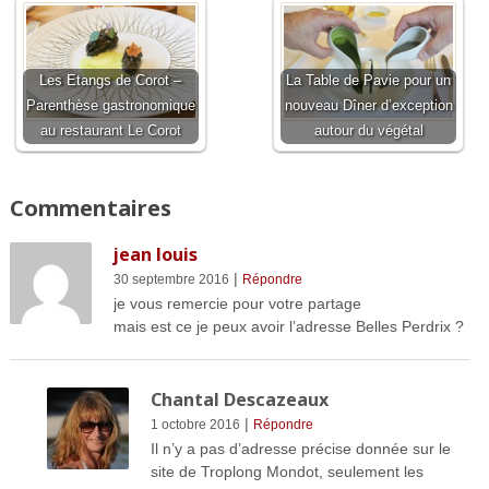
Les Etangs de Corot –
La Table de Pavie pour un
Parenthèse gastronomique
nouveau Dîner d’exception
au restaurant Le Corot
autour du végétal
Commentaires
jean louis
|
30 septembre 2016
Répondre
je vous remercie pour votre partage
mais est ce je peux avoir l’adresse Belles Perdrix ?
Chantal Descazeaux
|
1 octobre 2016
Répondre
Il n’y a pas d’adresse précise donnée sur le
site de Troplong Mondot, seulement les