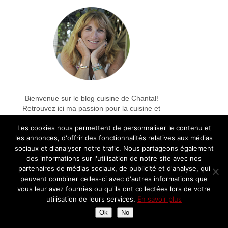
Bienvenue sur le blog cuisine de Chantal!
Retrouvez ici ma passion pour la cuisine et
la gastronomie française: recettes,
Les cookies nous permettent de personnaliser le contenu et
découvertes, balades gourmandes et avis
les annonces, d'offrir des fonctionnalités relatives aux médias
sur les restaurants
sociaux et d'analyser notre trafic. Nous partageons également
des informations sur l'utilisation de notre site avec nos
partenaires de médias sociaux, de publicité et d'analyse, qui
Partenariats
peuvent combiner celles-ci avec d'autres informations que
vous leur avez fournies ou qu'ils ont collectées lors de votre
utilisation de leurs services.
En savoir plus
Ok
No