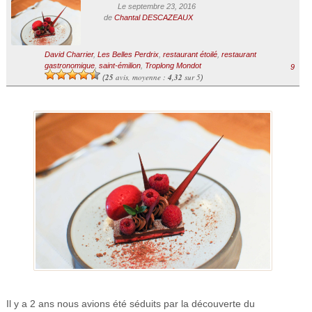
Le septembre 23, 2016
de
Chantal DESCAZEAUX
David Charrier
,
Les Belles Perdrix
,
restaurant étoilé
,
restaurant
gastronomique
,
saint-émilion
,
Troplong Mondot
9
25
avis, moyenne :
4,32
sur 5
(
)
Il y a 2 ans nous avions été séduits par la découverte du