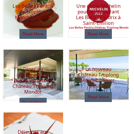
Les Belles Perdrix
Une étoile Michelin
de Troplong
pour le restaurant
Mondot à Saint-
Les Belles Perdrix à
Emilion
Saint-Emilion
Read More
Read More
Dîner au
Le nouveau
restaurant Les
Château Troplong
Belles Perdrix du
Mondot à Saint-
Château Troplong
Emilion
Mondot
Read More
Read More
Déjeuner aux