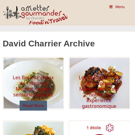
Menu
David Charrier Archive
Les Belles Perdrix
Les Belles Perdrix
de Troplong
de Troplong
Mondot: voyage
Mondot pour une
sensoriel garanti!
nouvelle
expérience
gastronomique
Read More
Read More