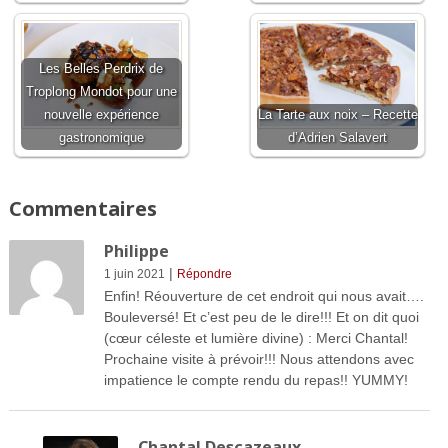
Les Belles Perdrix de
Troplong Mondot pour une
nouvelle expérience
La Tarte aux noix – Recette
gastronomique
d’Adrien Salavert
Commentaires
Philippe
|
1 juin 2021
Répondre
Enfin! Réouverture de cet endroit qui nous avait….
Bouleversé! Et c’est peu de le dire!!! Et on dit quoi
(cœur céleste et lumière divine) : Merci Chantal!
Prochaine visite à prévoir!!! Nous attendons avec
impatience le compte rendu du repas!! YUMMY!
Chantal Descazeaux