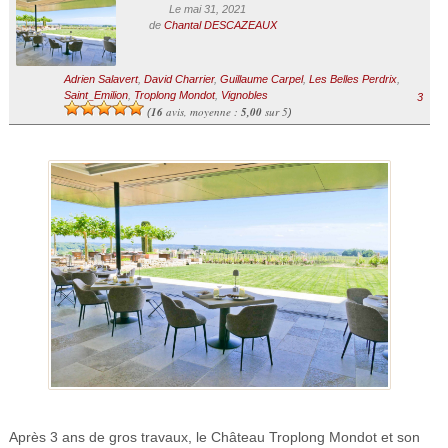
Le mai 31, 2021
de
Chantal DESCAZEAUX
Adrien Salavert
,
David Charrier
,
Guillaume Carpel
,
Les Belles Perdrix
,
Saint_Emilion
,
Troplong Mondot
,
Vignobles
3
16
avis, moyenne :
5,00
sur 5
(
)
Après 3 ans de gros travaux, le Château Troplong Mondot et son