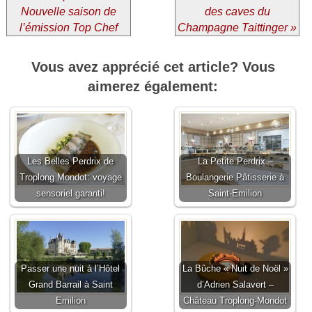
Nouvelle saison de
des caves du
l’émission Top Chef
Champagne Taittinger »
Vous avez apprécié cet article? Vous
aimerez également:
Les Belles Perdrix de
La Petite Perdrix –
Troplong Mondot: voyage
Boulangerie Pâtisserie à
sensoriel garanti!
Saint-Emilion
Passer une nuit à l’Hôtel
La Bûche « Nuit de Noël »
Grand Barrail à Saint
d’Adrien Salavert –
Emilion
Château Troplong-Mondot